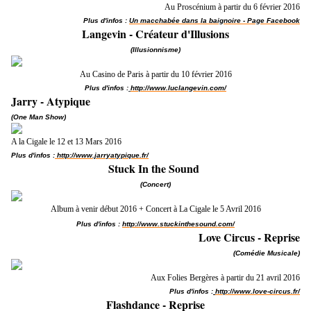
Au Proscénium à partir du 6 février 2016
Plus d'infos :
Un macchabée dans la baignoire - Page Facebook
Langevin - Créateur d'Illusions
(Illusionnisme)
Au Casino de Paris à partir du 10 février 2016
Plus d'infos :
http://www.luclangevin.com/​
Jarry - Atypique
(One Man Show)
A la Cigale le 12 et 13 Mars 2016
Plus d'infos :
http://www.jarryatypique.fr/
Stuck In the Sound
(Concert)
Album à venir début 2016 + Concert à La Cigale le 5 Avril 2016
Plus d'infos :
http://www.stuckinthesound.com/​
Love Circus - Reprise
(Comédie Musicale)
Aux Folies Bergères à partir du 21 avril 2016
Plus d'infos :
http://www.love-circus.fr/
Flashdance - Reprise