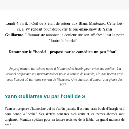
Lundi 4 avril, l'Oeil de S était de retour aux Blanc Manteaux. Cette fois-
Yann
ci, il s'y rendait pour découvrir le one-man-show de
Guillarme
.
L'humoriste annonce la couleur sur son affiche: il est là pour
"foutre le bordel".
Retour sur le "bordel" proposé par ce comédien un peu "fou".
Un prof mettant les mêmes notes à Mohamed et Jacob, pour éviter les conflits; Un
colonel préparant ses spermatozoïdes pour la course de leur vie; Un bar breton noyé
sous l'alcool où les nains servent de fléchettes; Une chanson d'amour à la gloire des
MST...
Yann Guillarme vu par l'Oeil de S
Yann est ce genre d'humoriste qui ne s'arrête jamais. Il est une vraie boule d'énergie et il
nous donne la "pêche". Ses sketchs sont très bien écrits et les thèmes abordés sont
originaux. Mention spéciale pour sa lecture revisitée de la Bible, un grand moment de
rire !