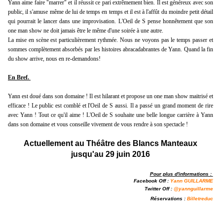
Yann aime faire "marrer" et il réussit ce pari extrêmement bien. Il est généreux avec son
public, il s'amuse même de lui de temps en temps et il est à l'affût du moindre petit détail
qui pourrait le lancer dans une improvisation. L'Oeil de S pense honnêtement que son
one man show ne doit jamais être le même d'une soirée à une autre.
La mise en scène est particulièrement rythmée. Nous ne voyons pas le temps passer et
sommes complètement absorbés par les histoires abracadabrantes de Yann. Quand la fin
du show arrive, nous en re-demandons!
En Bref.
Yann est doué dans son domaine ! Il est hilarant et propose un one man show maitrisé et
efficace ! Le public est comblé et l'Oeil de S aussi. Il a passé un grand moment de rire
avec Yann ! Tout ce qu'il aime ! L'Oeil de S souhaite une belle longue carrière à Yann
dans son domaine et vous conseille vivement de vous rendre à son spectacle !
Actuellement au Théâtre des Blancs Manteaux
jusqu'au 29 juin 2016
Pour plus d'informations :
Facebook Off :
Y
ann GUILLARME
Twitter Off :
@
y
annguillarme
Réservations :
Billetreduc