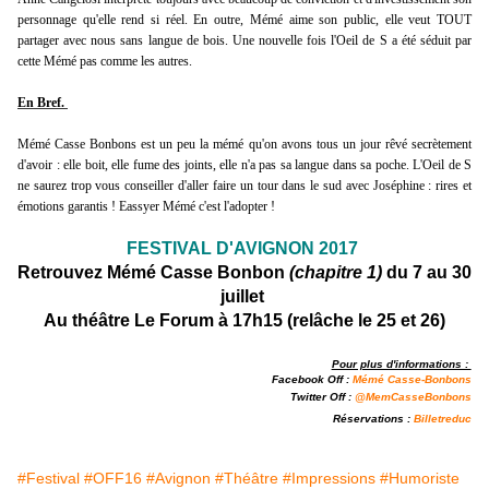
personnage qu'elle rend si réel. En outre, Mémé aime son public, elle veut TOUT
partager avec nous sans langue de bois. Une nouvelle fois l'Oeil de S a été séduit par
cette Mémé pas comme les autres.
En Bref.
Mémé Casse Bonbons est un peu la mémé qu'on avons tous un jour rêvé secrètement
d'avoir : elle boit, elle fume des joints, elle n'a pas sa langue dans sa poche. L'Oeil de S
ne saurez trop vous conseiller d'aller faire un tour dans le sud avec Joséphine : rires et
émotions garantis ! Eassyer Mémé c'est l'adopter !
FESTIVAL D'AVIGNON 2017
Retrouvez Mémé Casse Bonbon
(chapitre 1)
du 7 au 30
juillet
Au théâtre Le Forum à 17h15 (relâche le 25 et 26)
Pour plus d'informations :
Facebook Off :
M
émé Casse-Bonbons
Twitter Off :
@
MemCasseBonbons
Réservations :
Billetreduc
#Festival
#OFF16
#Avignon
#Théâtre
#Impressions
#Humoriste