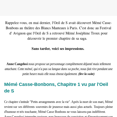
Rappelez-vous, en mai dernier, l'Oeil de S avait découvert Mémé Casse-
Bonbons au théâtre des Blancs Manteaux à Paris. C'est donc au Festival
d' Avignon que l'Oeil de S a retrouvé Mémé Joséphine Troux pour
découvrir le premier chapitre de sa saga.
Sans tarder, voici ses impressions.
Anne Cangelosi
nous propose un personnage complètement déjanté mais tellement
attachant. Cette mémé, qui n'a pas sa langue dans sa poche, nous fait rire pendant une
petite heure mais elle nous émeut également.
(lire la suite)
Mémé Casse-Bonbons, Chapitre 1 vu par l'Oeil
de S
Ce chapitre s'intitule "Petits arrangements avec la vie". Après la mort de son mari, Mémé
revient sur ses différents souvenirs de jeunesse mais aussi plus actuels. Toujours pleine
d'humour et très touchante, Mémé Casse Bonbons ne vous laissera pas indifférent.
Anne Cangelosi interprète toujours avec beaucoup de conviction et d'investissement son