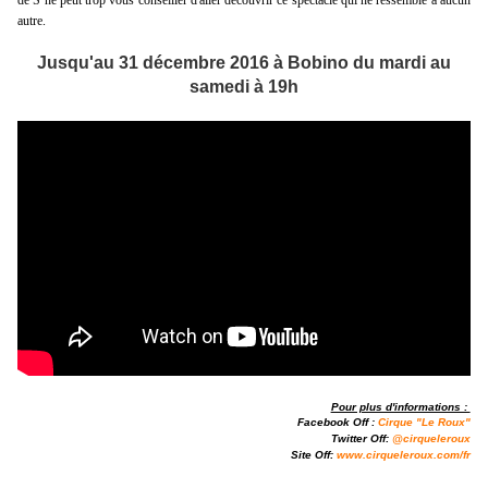
de S ne peut trop vous conseiller d'aller découvrir ce spectacle qui ne ressemble à aucun
autre.
Jusqu'au 31 décembre 2016 à Bobino du mardi au
samedi à 19h
Pour plus d'informations :
Facebook Off :
Cirque "Le Roux"
Twitter Off:
@
cirqueleroux
Site Off:
www.
cirqueleroux.com/fr