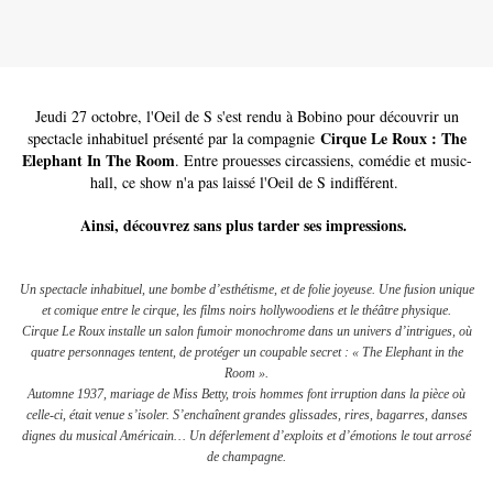
Jeudi 27 octobre, l'Oeil de S s'est rendu à Bobino pour découvrir un
Cirque Le Roux : The
spectacle inhabituel présenté par la compagnie
Elephant In The Room
. Entre prouesses circassiens, comédie et music-
hall, ce show n'a pas laissé l'Oeil de S indifférent.
Ainsi, découvrez sans plus tarder ses impressions.
Un spectacle inhabituel, une bombe d’esthétisme, et de folie joyeuse. Une fusion unique
et comique entre le cirque, les films noirs hollywoodiens et le théâtre physique.
Cirque Le Roux installe un salon fumoir monochrome dans un univers d’intrigues, où
quatre personnages tentent, de protéger un coupable secret : « The Elephant in the
Room ».
Automne 1937, mariage de Miss Betty, trois hommes font irruption dans la pièce où
celle-ci, était venue s’isoler. S’enchaînent grandes glissades, rires, bagarres, danses
dignes du musical Américain… Un déferlement d’exploits et d’émotions le tout arrosé
de champagne.