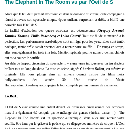
The Elephant In The Room vu par l'Oeil de S
Alors que l'Oeil de S pensait avoir tout vu dans le domaine du cirque, cette compagnie a
réussi à travers son spectacle unique, époustouflant, surprenant et drôle, a bluffé une
nouvelle fois l'Oeil de S.
La facilité d'exécution des quatre acrobates est déconcertante
(Gregory Arsenal,
Yannick Thomas, Philip Rosenberg et Lolita Costet)
! Tout est fluide et maitrisé à la
perfection. Les performances acrobatiques sont un régal pour les yeux. Elles sont tantôt
poétique, tantôt drôle, tantôt spectaculaire à retenir notre souffle ... De temps en temps,
elles sont également les trois à la fois. Mention spéciale pour le numéro de mat chinois
qui est à couper le souffle.
Au-delà de l'aspect circassien du spectacle, il y a une vraie intrigue avec un jeu d'acteur
brillant tout au long du show. La mise en scène, signée
Charlotte Saliou
, est créative et
originale. Elle nous plonge dans un univers déjanté inspiré des films noirs
hollywoodiens des années 30. Une touche de Music
Hall rappelant Broadway accompagne le tout complété par un numéro de claquettes.
En Bref.
L'Oeil de S était comme une enfant devant les prouesses circassiennes des acrobates
mais il a également été conquis par le mélange des genres (théâtre, danse, ...). "The
Elephant In The Room" est un spectacle authentique. Vous allez rire, retenir votre
souffle, être ému par la grâce et la poésie qui se dégage des numéros de cirque... L'Oeil