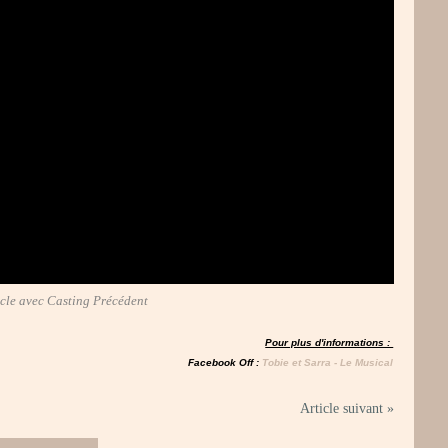
acle avec Casting Précédent
Pour plus d'informations :
Facebook Off :
T
obie et Sarra - Le Musical
Article suivant »