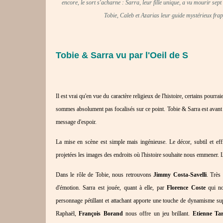
encore, le sort s'acharne : Sarra, leur fille unique, a vu mourir sep
Tobie, Caleb et Azarias leur guide mystérieux frappe
Tobie & Sarra vu par l'Oeil de S
Il est vrai qu'en vue du caractère religieux de l'histoire, certains pourr
sommes absolument pas focalisés sur ce point. Tobie & Sarra est avant
message d'espoir.
La mise en scène est simple mais ingénieuse. Le décor, subtil et ef
projetées les images des endroits où l'histoire souhaite nous emmener. L
Dans le rôle de Tobie, nous retrouvons
Jimmy Costa-Savelli
. Très
d'émotion. Sarra est jouée, quant à elle, par
Florence Coste
qui nou
personnage pétillant et attachant apporte une touche de dynamisme su
Raphaël,
François Borand
nous offre un jeu brillant.
Etienne Ta