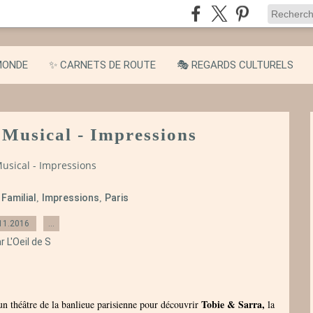
MONDE
✨ CARNETS DE ROUTE
🎭 REGARDS CULTURELS
e Musical - Impressions
Musical - Impressions
Familial
Impressions
Paris
,
,
,
11.2016
…
r L'Oeil de S
Tobie & Sarra,
un théâtre de la banlieue parisienne pour découvrir
la