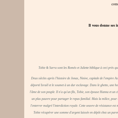
com
Il vous donne ses 
Tobie & Sarra sont les Roméo et Juliette biblique à ceci près q
Deux siècles après l'histoire de Jonas, Ninive, capitale de l'empire A
déporté Israël et le soumet à un dur esclavage. Dans le ghetto, une ho
l'âme de son peuple. Il n'a qu'un fils, Tobie, son épouse Hanna et un chi
un plus pauvre pour partager le repas familial. Mais la milice, pour 
l'enterrer malgré l'interdiction royale. Cette oeuvre de résistance es
Tobie récupérer une somme d'argent laissée en dépôt chez un parent