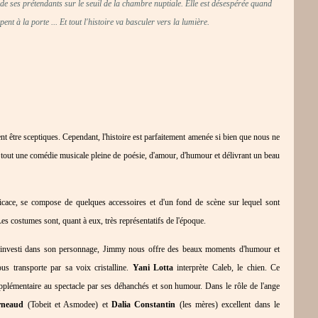
t de ses prétendants sur le seuil de la chambre nuptiale. Elle est désespérée quand
nt à la porte ... Et tout l'histoire va basculer vers la lumière.
aient être sceptiques. Cependant, l'histoire est parfaitement amenée si bien que nous ne
 tout une comédie musicale pleine de poésie, d'amour, d'humour et délivrant un beau
ficace, se compose de quelques accessoires et d'un fond de scène sur lequel sont
es costumes sont, quant à eux, très représentatifs de l'époque.
 investi dans son personnage, Jimmy nous offre des beaux moments d'humour et
s transporte par sa voix cristalline.
Yani Lotta
interprète Caleb, le chien. Ce
pplémentaire au spectacle par ses déhanchés et son humour. Dans le rôle de l'ange
rneaud
(Tobeit et Asmodee) et
Dalia Constantin
(les mères) excellent dans le