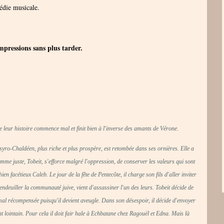
édie musicale.
impressions sans plus tarder.
ue leur histoire commence mal et finit bien à l'inverse des amants de Vérone.
ssyro-Chaldéen, plus riche et plus prospère, est retombée dans ses ornières. Elle a
mme juste, Tobeit, s'efforce malgré l'oppression, de conserver les valeurs qui sont
en facétieux Caleb. Le jour de la fête de Pentecôte, il charge son fils d'aller inviter
endeuiller la communauté juive, vient d'assassiner l'un des leurs. Tobeit décide de
t mal récompensée puisqu'il devient aveugle. Dans son désespoir, il décide d'envoyer
 lointain. Pour cela il doit fair hale à Echbatane chez Ragouël et Edna. Mais là