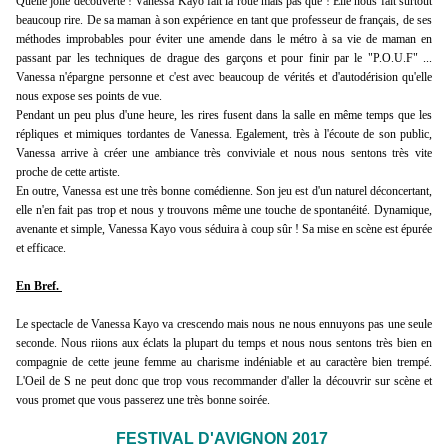
Quelle jolie découverte ! Vanessa Kayo fait la roue mais pas que ! Elle nous fait surtout
beaucoup rire. De sa maman à son expérience en tant que professeur de français, de ses
méthodes improbables pour éviter une amende dans le métro à sa vie de maman en
passant par les techniques de drague des garçons et pour finir par le "P.O.U.F" ...
Vanessa n'épargne personne et c'est avec beaucoup de vérités et d'autodérision qu'elle
nous expose ses points de vue.
Pendant un peu plus d'une heure, les rires fusent dans la salle en même temps que les
répliques et mimiques tordantes de Vanessa. Egalement, très à l'écoute de son public,
Vanessa arrive à créer une ambiance très conviviale et nous nous sentons très vite
proche de cette artiste.
En outre, Vanessa est une très bonne comédienne. Son jeu est d'un naturel déconcertant,
elle n'en fait pas trop et nous y trouvons même une touche de spontanéité. Dynamique,
avenante et simple, Vanessa Kayo vous séduira à coup sûr ! Sa mise en scène est épurée
et efficace.
En Bref.
Le spectacle de Vanessa Kayo va crescendo mais nous ne nous ennuyons pas une seule
seconde. Nous riions aux éclats la plupart du temps et nous nous sentons très bien en
compagnie de cette jeune femme au charisme indéniable et au caractère bien trempé.
L'Oeil de S ne peut donc que trop vous recommander d'aller la découvrir sur scène et
vous promet que vous passerez une très bonne soirée.
FESTIVAL D'AVIGNON 2017