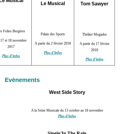
Le Musical
Le Musical
Tom Sawyer
es Folies Bergères
Palais des Sports
Théâtre Mogador
 17 et 18 novembre
A partir du 2 février 2018
A partir du 17 février
2017
2018
Plus d’infos
Plus d’infos
Plus d’infos
Evènements
West Side Story
A la Seine Musicale
du 13 octobre au 18 novembre
Plus d’infos
Singin'In The Rain