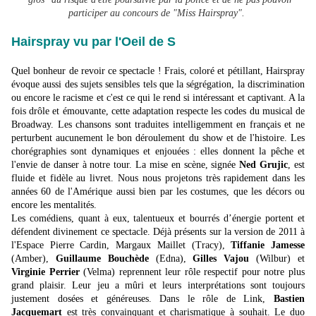
participer au concours de "Miss Hairspray".
Hairspray vu par l'Oeil de S
Quel bonheur de revoir ce spectacle ! Frais, coloré et pétillant, Hairspray
évoque aussi des sujets sensibles tels que la ségrégation, la discrimination
ou encore le racisme et c'est ce qui le rend si intéressant et captivant. A la
fois drôle et émouvante, cette adaptation respecte les codes du musical de
Broadway. Les chansons sont traduites intelligemment en français et ne
perturbent aucunement le bon déroulement du show et de l'histoire. Les
chorégraphies sont dynamiques et enjouées : elles donnent la pêche et
l'envie de danser à notre tour. La mise en scène, signée
Ned Grujic
, est
fluide et fidèle au livret. Nous nous projetons très rapidement dans les
années 60 de l'Amérique aussi bien par les costumes, que les décors ou
encore les mentalités.
Les comédiens, quant à eux, talentueux et bourrés d’énergie portent et
défendent divinement ce spectacle. Déjà présents sur la version de 2011 à
l'Espace Pierre Cardin, Margaux Maillet (Tracy),
Tiffanie Jamesse
(Amber),
Guillaume Bouchède
(Edna),
Gilles Vajou
(Wilbur) et
Virginie Perrier
(Velma) reprennent leur rôle respectif pour notre plus
grand plaisir. Leur jeu a mûri et leurs interprétations sont toujours
justement dosées et généreuses. Dans le rôle de Link,
Bastien
Jacquemart
est très convainquant et charismatique à souhait. Le duo