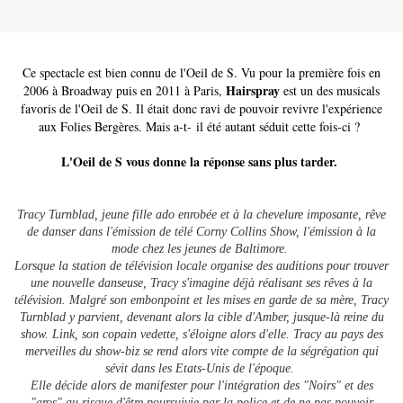
Ce spectacle est bien connu de l'Oeil de S. Vu pour la première fois en
Hairspray
2006 à Broadway puis en 2011 à Paris,
est un des musicals
favoris de l'Oeil de S. Il était donc ravi de pouvoir revivre l'expérience
aux Folies Bergères. Mais a-t- il été autant séduit cette fois-ci ?
L'Oeil de S vous donne la réponse sans plus tarder.
Tracy Turnblad, jeune fille ado enrobée et à la chevelure imposante, rêve
de danser dans l'émission de télé Corny Collins Show, l'émission à la
mode chez les jeunes de Baltimore.
Lorsque la station de télévision locale organise des auditions pour trouver
une nouvelle danseuse, Tracy s'imagine déjà réalisant ses rêves à la
télévision. Malgré son embonpoint et les mises en garde de sa mère, Tracy
Turnblad y parvient, devenant alors la cible d'Amber, jusque-là reine du
show. Link, son copain vedette, s'éloigne alors d'elle. Tracy au pays des
merveilles du show-biz se rend alors vite compte de la ségrégation qui
sévit dans les Etats-Unis de l'époque.
Elle décide alors de manifester pour l'intégration des "Noirs" et des
"gros" au risque d'être poursuivie par la police et de ne pas pouvoir