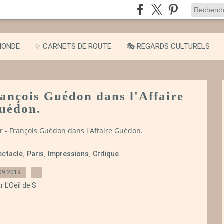
MONDE
✨ CARNETS DE ROUTE
🎭 REGARDS CULTURELS
rançois Guédon dans l'Affaire
uédon.
r - François Guédon dans l'Affaire Guédon.
ectacle
Paris
Impressions
Critique
,
,
,
09.2019
…
r L'Oeil de S