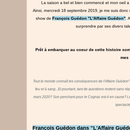
La saison a bel et bien commencé et mon oeil a 
Ainsi,
mercredi 18 septembre 2019, je me suis donc r
show de
François Guédon "L'Affaire Guédon"
.
A
surprendre par ses divers ta
Prêt à embarquer au coeur de cette histoire s
mes 
Tout le monde connaît les conséquences de l'Affaire Guédon" :
feu et à sang...
Et pourtant, tant de questions restent sans r
mars 2020? Son penchant pour le Cognac est-il en cause? Le 
spectacle
François Guédon dans "L'Affaire Guédon