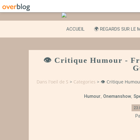
ACCUEIL
🌍 REGARDS SUR LE 
👁️ Critique Humour - F
G
Dans l'oeil de S
>
Categories
>
👁️ Critique Humou
Humour
Onemanshow
Sp
,
,
23.
Pa