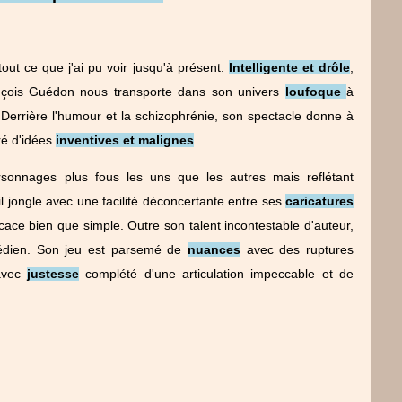
out ce que j'ai pu voir jusqu'à présent.
Intelligente et drôle
,
ançois Guédon nous transporte dans son univers
loufoque
à
e. Derrière l'humour et la schizophrénie, son spectacle donne à
rré d'idées
inventives et malignes
.
onnages plus fous les uns que les autres mais reflétant
 il jongle avec une facilité déconcertante entre ses
caricatures
ace bien que simple. Outre son talent incontestable d'auteur,
édien. Son jeu est parsemé de
nuances
avec des ruptures
 avec
justesse
complété d'une articulation impeccable et de