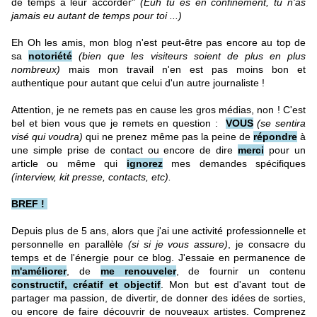
de temps à leur accorder"
(Euh tu es en confinement, tu n'as
jamais eu autant de temps pour toi ...)
Eh Oh les amis, mon blog n'est peut-être pas encore au top de
sa
notoriété
(bien que les visiteurs soient de plus en plus
nombreux)
mais mon travail n'en est pas moins bon et
authentique pour autant que celui d'un autre journaliste !
Attention, je ne remets pas en cause les gros médias, non ! C'est
bel et bien vous que je remets en question :
VOUS
(se sentira
visé qui voudra)
qui ne prenez même pas la peine de
répondre
à
une simple prise de contact ou encore de dire
merci
pour un
article ou même qui
ignorez
mes demandes spécifiques
(interview, kit presse, contacts, etc).
BREF !
Depuis plus de 5 ans, alors que j'ai une activité professionnelle et
personnelle en parallèle
(si si je vous assure)
, je consacre du
temps et de l'énergie pour ce blog. J'essaie en permanence de
m'améliorer
, de
me renouveler
, de fournir un contenu
constructif, créatif et objectif
. Mon but est d'avant tout de
partager ma passion, de divertir, de donner des idées de sorties,
ou encore de faire découvrir de nouveaux artistes. Comprenez