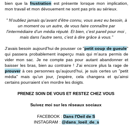
bien que la
frustration
est présente lorsque mon implication,
mon travail et mon dévouement ne sont pas pris au sérieux.
" N'oubliez jamais qu'avant d'être connu, vous avez eu besoin, à
un moment ou un autre, de vous faire connaître par
l'intermédiaire d'un média réputé.
Et bien, c'est pareil pour moi ,
mais dans l'autre sens, c'est à dire grâce à vous."
J'avais besoin aujourd'hui de pousser ce "
petit coup de gueule
"
qui passera probablement inaperçu mais qui m'aura permis de
vider mon sac. Je ne compte pas pour autant abandonner et
baisser les bras, bien au contraire ! J'ai encore plus la rage de
prouver
à ces personnes qu'aujourd'hui, je suis certes un "petit
média" mais qu'un jour, j'espère, cela changera et qu'ainsi
certains pourraient s'en mordre les doigts.
PRENEZ SOIN DE VOUS ET RESTEZ CHEZ VOUS
Suivez moi sur les réseaux sociaux
FACEBOOK :
Dans l'Oeil de S
INSTAGRAM :
@d
ans_loeil_de_s