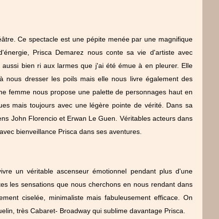
âtre. Ce spectacle est une pépite menée par une magnifique
'énergie, Prisca Demarez nous conte sa vie d'artiste avec
 aussi bien ri aux larmes que j'ai été émue à en pleurer. Elle
à nous dresser les poils mais elle nous livre également des
 jeune femme nous propose une palette de personnages haut en
ues mais toujours avec une légère pointe de vérité. Dans sa
iens John Florencio et Erwan Le Guen. Véritables acteurs dans
avec bienveillance Prisca dans ses aventures.
vivre un véritable ascenseur émotionnel pendant plus d'une
tes les sensations que nous cherchons en nous rendant dans
ement ciselée, minimaliste mais fabuleusement efficace. On
lin, très C
abaret- Broadway qui sublime davantage Prisca.