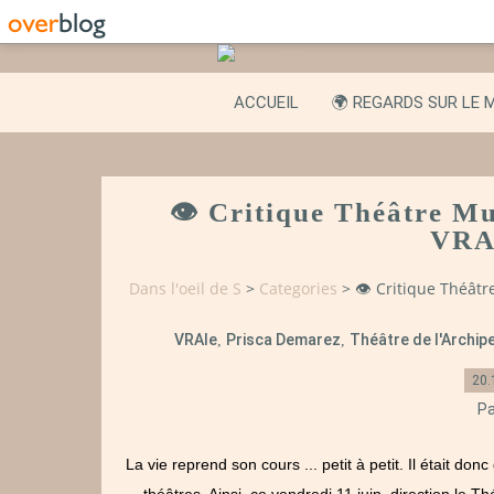
ACCUEIL
🌍 REGARDS SUR LE 
👁️ Critique Théâtre M
VRA
Dans l'oeil de S
>
Categories
>
👁️ Critique Théât
VRAIe
Prisca Demarez
Théâtre de l'Archipe
,
,
20.
Pa
La vie reprend son cours ... petit à petit. Il était 
théâtres. Ainsi, ce vendredi 11 juin, direction le Th