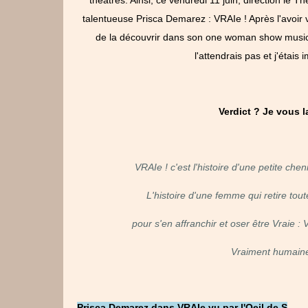
talentueuse Prisca Demarez : VRAIe ! Après l'avoir
de la découvrir dans son one woman show musical
l'attendrais pas et j'étais
Verdict ? Je vous 
VRAIe ! c'est l'histoire d'une petite che
L'histoire d'une femme qui retire toute
pour s'en affranchir et oser être Vraie :
V
Vraiment humain
Prisca Demarez dans VRAIe vu par l'Oeil de S