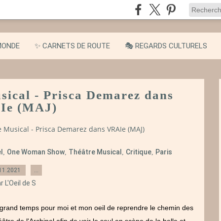
MONDE
✨ CARNETS DE ROUTE
🎭 REGARDS CULTURELS
usical - Prisca Demarez dans
Ie (MAJ)
re Musical - Prisca Demarez dans VRAIe (MAJ)
l
One Woman Show
Théâtre Musical
Critique
Paris
,
,
,
,
11.2021
…
r L'Oeil de S
donc grand temps pour moi et mon oeil de reprendre le chemin des
éâtre de l'Archipel afin de voir le seul en scène de la belle et