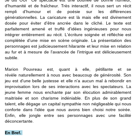
Je dis OUI Ce spectacle est une bouffée de bonne humeur,
d'humanité et de fraîcheur. Très interactif, il nous sert un récit
rempli d'humour et de poésie sur les différences
générationnelles. La caricature est là mais elle est divinement
dosée pour éviter d'être ancrée dans le cliché. Le texte est
parfaitement amené et truffé d'idées ingénieuses pour nous
intégrer entièrement au récit. L'écriture soignée et réfléchie est
complétée d'une mise en scène originale. La présentation des
personnages est judicieusement hilarante et leur mise en relation
au fur et à mesure de l'avancée de l'intrigue est délicieusement
subtile.
Marion Pouvreau est, quant à elle, pétillante et se
révèle naturellement
à nous
avec beaucoup de générosité. Son
jeu est d'une belle justesse et elle n'a aucun mal à rebondir en
improvisation lors de ses interactions avec les spectateurs. La
jeune femme nous enchante par son élocution admirablement
maitrisée et son charisme indéniable. En plus de son grand
talent, elle dégage un capital sympathie non négligeable qui nous
conforte dans l'idée que nous avons bien choisi notre soirée.
Enfin, elle jongle entre ses personnages avec une facilité
déconcertante.
En Bref.