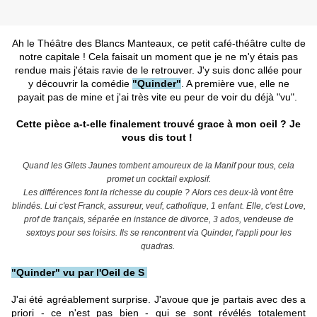
Ah le Théâtre des Blancs Manteaux, ce petit café-théâtre culte de
notre capitale ! Cela faisait un moment que je ne m'y étais pas
rendue mais j'étais ravie de le retrouver. J'y suis donc allée pour
y découvrir la comédie
"Quinder"
. A première vue, elle ne
payait pas de mine et j'ai très vite eu peur de voir du déjà "vu".
Cette pièce a-t-elle finalement trouvé grace à mon oeil ? Je
vous dis tout !
Quand les Gilets Jaunes tombent amoureux de la Manif pour tous, cela
promet un cocktail explosif.
Les différences font la richesse du couple ? Alors ces deux-là vont être
blindés. Lui c'est Franck, assureur, veuf, catholique, 1 enfant. Elle, c'est Love,
prof de français, séparée en instance de divorce, 3 ados, vendeuse de
sextoys pour ses loisirs. Ils se rencontrent via Quinder, l'appli pour les
quadras.
"Quinder" vu par l'Oeil de S
J'ai été agréablement surprise. J'avoue que je partais avec des a
priori - ce n'est pas bien - qui se sont révélés totalement