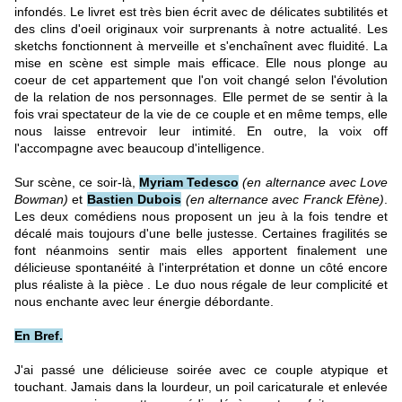
infondés. Le livret est très bien écrit avec de délicates subtilités et
des clins d'oeil originaux voir surprenants à notre actualité. Les
sketchs fonctionnent à merveille et s'enchaînent avec fluidité. La
mise en scène est simple mais efficace. Elle nous plonge au
coeur de cet appartement que l'on voit changé selon l'évolution
de la relation de nos personnages. Elle permet de se sentir à la
fois vrai spectateur de la vie de ce couple et en même temps, elle
nous laisse entrevoir leur intimité. En outre, la voix off
l'accompagne avec beaucoup d'intelligence.
Sur scène, ce soir-là,
Myriam Tedesco
(en alternance avec Love
Bowman)
et
Bastien Dubois
(en alternance avec Franck Efène)
.
Les deux comédiens nous proposent un jeu à la fois tendre et
décalé mais toujours d'une belle justesse. Certaines fragilités se
font néanmoins sentir mais elles apportent finalement une
délicieuse spontanéité à l'interprétation et donne un côté encore
plus réaliste à la pièce . Le duo nous régale de leur complicité et
nous enchante avec leur énergie débordante.
En Bref.
J'ai passé une délicieuse soirée avec ce couple atypique et
touchant. Jamais dans la lourdeur, un poil caricaturale et enlevée