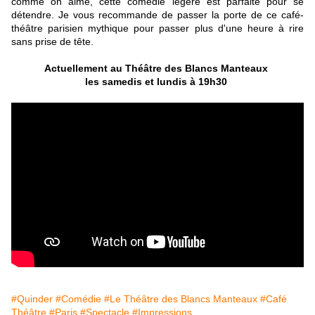
comme on aime, cette comédie légère est parfaite pour se
détendre. Je vous recommande de passer la porte de ce café-
théâtre parisien mythique pour passer plus d'une heure à rire
sans prise de tête.
Actuellement au Théâtre des Blancs Manteaux
les samedis et lundis à 19h30
#Quinder
#Comédie
#Le Théâtre des Blancs Manteaux
#Café
Théâtre
#Paris
#Spectacle
#Impressions