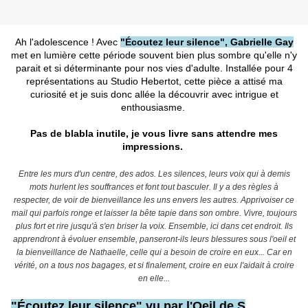
Ah l'adolescence ! Avec
"Écoutez leur silence", Gabrielle Gay
met en lumière cette période souvent bien plus sombre qu'elle n'y
parait et si déterminante pour nos vies d'adulte. Installée pour 4
représentations au Studio Hebertot, cette pièce a attisé ma
curiosité et je suis donc allée la découvrir avec intrigue et
enthousiasme.
Pas de blabla inutile, je vous livre sans attendre mes
impressions.
Entre les murs d'un centre, des ados. Les silences, leurs voix qui à demis
mots hurlent les souffrances et font tout basculer. Il y a des règles à
respecter, de voir de bienveillance les uns envers les autres. Apprivoiser ce
mail qui parfois ronge et laisser la bête tapie dans son ombre. Vivre, toujours
plus fort et rire jusqu'à s'en briser la voix. Ensemble, ici dans cet endroit. Ils
apprendront à évoluer ensemble, panseront-ils leurs blessures sous l'oeil et
la bienveillance de Nathaelle, celle qui a besoin de croire en eux... Car en
vérité, on a tous nos bagages, et si finalement, croire en eux l'aidait à croire
en elle...
"Écoutez leur silence" vu par l'Oeil de S