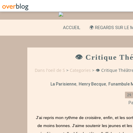
ACCUEIL
🌍 REGARDS SUR LE 
👁️ Critique Th
Dans l'oeil de S
>
Categories
>
👁️ Critique Théâtr
La Parisienne
Henry Becque
Funambule 
,
,
29.
Pa
J'ai repris mon rythme de croisière, enfin, et les so
de moins bonnes. J'aime soutenir les jeunes et les