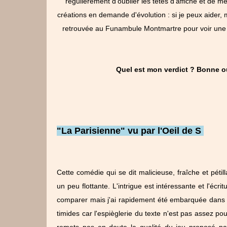
régulièrement d'oublier les têtes d'affiche et de m
créations en demande d'évolution : si je peux aider, 
retrouvée au Funambule Montmartre pour voir une 
Quel est mon verdict ? Bonne o
"La Parisienne" vu par l'Oeil de S
Cette comédie qui se dit malicieuse, fraîche et pétilla
un peu flottante. L'intrigue est intéressante et l'écrit
comparer mais j'ai rapidement été embarquée dans c
timides car l'espièglerie du texte n'est pas assez pou
remets pas en doute la qualité du jeu proposé par