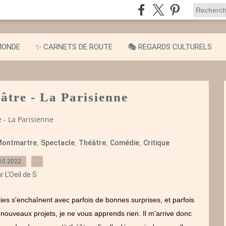
MONDE
✨ CARNETS DE ROUTE
🎭 REGARDS CULTURELS
éâtre - La Parisienne
e - La Parisienne
Montmartre
Spectacle
Théâtre
Comédie
Critique
,
,
,
,
10.2022
…
r L'Oeil de S
rties s'enchaînent avec parfois de bonnes surprises, et parfois
 nouveaux projets, je ne vous apprends rien. Il m'arrive donc