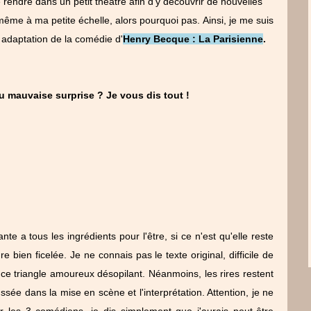
e rendre dans un petit théâtre afin d'y découvrir de nouvelles
même à ma petite échelle, alors pourquoi pas. Ainsi, je me suis
adaptation de la comédie d'
Henry Becque : La Parisienne
.
u mauvaise surprise ? Je vous dis tout !
nte a tous les ingrédients pour l'être, si ce n'est qu'elle reste
ure bien ficelée. Je ne connais pas le texte original, difficile de
e triangle amoureux désopilant. Néanmoins, les rires restent
ssée dans la mise en scène et l'interprétation. Attention, je ne
 les 3 comédiens, je dis simplement que j'aurais peut-être