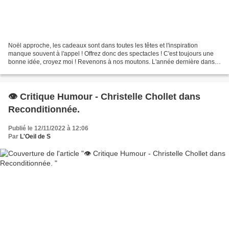
Noël approche, les cadeaux sont dans toutes les têtes et l'inspiration
manque souvent à l'appel ! Offrez donc des spectacles ! C'est toujours une
bonne idée, croyez moi ! Revenons à nos moutons. L'année dernière dans
la pièce "ASTRID", je découvrais la...
👁️ Critique Humour - Christelle Chollet dans
Reconditionnée.
Publié le 12/11/2022 à 12:06
Par
L'Oeil de S