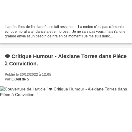
L'après fêtes de fin d'année se fait ressentir ... La météo n'est pas clémente
et notre moral a tendance à être morose... Je ne sais pas vous, mais j'ai une
grande envie et un besoin de rire en ce moment ! Je me suis donc
empressée de partir à la recherche...
👁️ Critique Humour - Alexiane Torres dans Pièce
à Conviction.
Publié le 20/12/2022 à 12:05
Par
L'Oeil de S