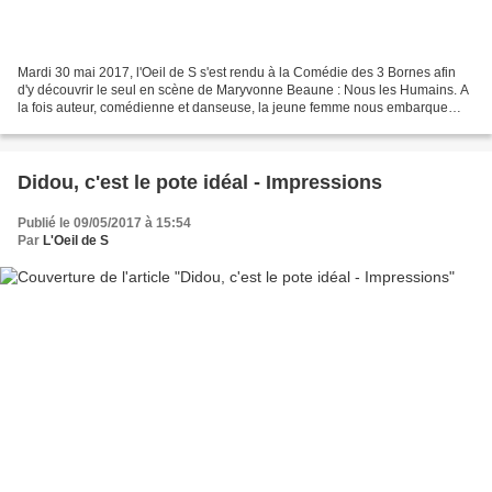
Mardi 30 mai 2017, l'Oeil de S s'est rendu à la Comédie des 3 Bornes afin
d'y découvrir le seul en scène de Maryvonne Beaune : Nous les Humains. A
la fois auteur, comédienne et danseuse, la jeune femme nous embarque
pendant un peu plus d'une heure dans...
Didou, c'est le pote idéal - Impressions
Publié le 09/05/2017 à 15:54
Par
L'Oeil de S