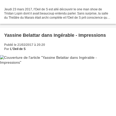
Jeudi 23 mars 2017, l'Oeil de S est allé découvrir le one man show de
Tristan Lopin dont il avait beaucoup entendu parler. Sans surprise, la salle
du Théâtre du Marais était archi complète et l'Oeil de S prit conscience que
l'humoriste avait déjà réussi...
Yassine Belattar dans Ingérable - Impressions
Publié le 21/02/2017 à 20:20
Par
L'Oeil de S