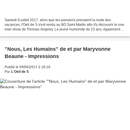
Samedi 8 juillet 2017, alors que les parisiens prenaient la route des
vacances, l'Oeil de S s'est rendu au BO Saint Martin afin d'y découvrir le one
man show de Thomas Angelvy. Le jeune humoriste de 23 ans, également
chroniqueur sur Radio VL, avait retenu...
"Nous, Les Humains" de et par Maryvonne
Beaune - Impressions
Publié le 09/06/2017 à 18:16
Par
L'Oeil de S