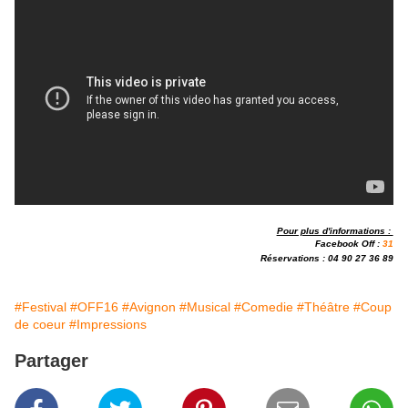
Pour plus d'informations :
Facebook Off :
3
1
Réservations :
04 90 27 36 89
#Festival
#OFF16
#Avignon
#Musical
#Comedie
#Théâtre
#Coup
de coeur
#Impressions
Partager