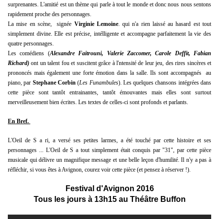
surprenantes. L'amitié est un thème qui parle à tout le monde et donc nous nous sentons
rapidement proche des personnages.
La mise en scène, signée
Virginie Lemoine
. qui n'a rien laissé au hasard est tout
simplement divine. Elle est précise, intélligente et accompagne parfaitement la vie des
quatre personnages.
Les comédiens (
Alexandre Faitrouni, Valerie Zaccomer, Carole Deffit, Fabian
Richard)
ont un talent fou et suscitent grâce à l'ntensité de leur jeu, des rires sincères et
prononcés mais également une forte émotion dans la salle. Ils sont accompagnés au
piano, par
Stephane Corbin
(
Les Funambules
). Les quelques chansons intégrées dans
cette pièce sont tantôt entrainantes, tantôt émouvantes mais elles sont surtout
merveilleusement bien écrites. Les textes de celles-ci sont profonds et parlants.
En Bref.
L'Oeil de S a ri, a versé ses petites larmes, a été touché par cette histoire et ses
personnages ... L'Oeil de S a tout simplement était conquis par "31", par cette pièce
musicale qui délivre un magnifique message et une belle leçon d'humilité. Il n'y a pas à
réfléchir, si vous êtes à Avignon, courez voir cette pièce (et pensez à réserver !).
Festival d'Avignon 2016
Tous les jours à 13h15 au Théâtre Buffon