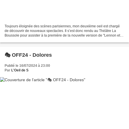
Toujours éloignée des scènes parisiennes, mon deuxième oeil est chargé
de découvrir de nouveaux spectacles. Il s’est donc rendu au Théâtre La
Boussole pour assister à la première de la nouvelle version de "Lennon et
McCartney, une pièce musicale librement...
🎭 OFF24 - Dolores
Publié le 16/07/2024 à 23:00
Par
L'Oeil de S