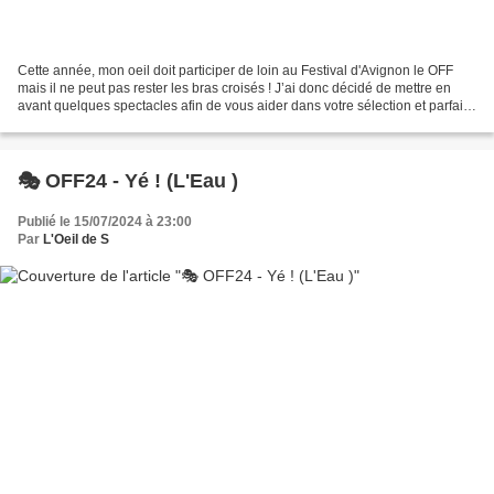
Cette année, mon oeil doit participer de loin au Festival d'Avignon le OFF
mais il ne peut pas rester les bras croisés ! J’ai donc décidé de mettre en
avant quelques spectacles afin de vous aider dans votre sélection et parfaire
votre programme pour qu’il...
🎭 OFF24 - Yé ! (L'Eau )
Publié le 15/07/2024 à 23:00
Par
L'Oeil de S