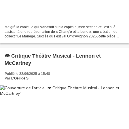
Malgré la canicule qui s'abattait sur la capitale, mon second œil est allé
assister à une représentation de « Chang'e et la Lune », une création du
collectif Le Manège. Succès du Festival Off d'Avignon 2025, cette pièce
revisite un mythe chinois en mêlant...
👁️ Critique Théâtre Musical - Lennon et
McCartney
Publié le 22/06/2025 à 15:48
Par
L'Oeil de S