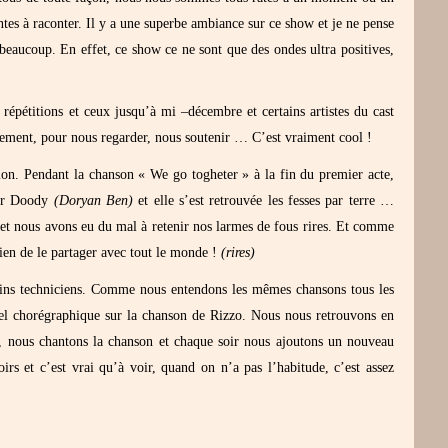
ntes à raconter. Il y a une superbe ambiance sur ce show et je ne pense
r beaucoup. En effet, ce show ce ne sont que des ondes ultra positives,
épétitions et ceux jusqu’à mi –décembre et certains artistes du cast
rcement, pour nous regarder, nous soutenir … C’est vraiment cool !
ation. Pendant la chanson « We go togheter » à la fin du premier acte,
par Doody
(Doryan Ben)
et elle s’est retrouvée les fesses par terre …
 et nous avons eu du mal à retenir nos larmes de fous rires. Et comme
 bien de le partager avec tout le monde !
(rires)
tains techniciens. Comme nous entendons les mêmes chansons tous les
uel chorégraphique sur la chanson de Rizzo. Nous nous retrouvons en
oir, nous chantons la chanson et chaque soir nous ajoutons un nouveau
rs et c’est vrai qu’à voir, quand on n’a pas l’habitude, c’est assez