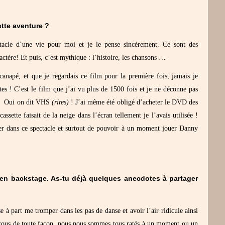
cette aventure ?
tacle d’une vie pour moi et je le pense sincèrement. Ce sont des
ère! Et puis, c’est mythique : l’histoire, les chansons …
napé, et que je regardais ce film pour la première fois, jamais je
tes ! C’est le film que j’ai vu plus de 1500 fois et je ne déconne pas
S… Oui on dit VHS
(rires)
! J’ai même été obligé d’acheter le DVD des
assette faisait de la neige dans l’écran tellement je l’avais utilisée !
er dans ce spectacle et surtout de pouvoir à un moment jouer Danny
 en backstage. As-tu déjà quelques anecdotes à partager
e à part me tromper dans les pas de danse et avoir l’air ridicule ainsi
tous de toute façon, nous nous sommes tous ratés à un moment ou un