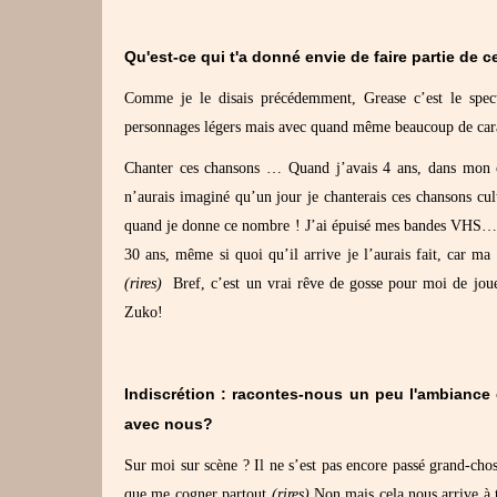
Qu'est-ce qui t'a donné envie de faire partie de 
Comme je le disais précédemment, Grease c’est le spec
personnages légers mais avec quand même beaucoup de caract
Chanter ces chansons … Quand j’avais 4 ans, dans mon ca
n’aurais imaginé qu’un jour je chanterais ces chansons cul
quand je donne ce nombre ! J’ai épuisé mes bandes VH
30 ans, même si quoi qu’il arrive je l’aurais fait, car ma c
(rires)
Bref, c’est un vrai rêve de gosse pour moi de jou
Zuko!
Indiscrétion : racontes-nous un peu l'ambiance
avec nous?
Sur moi sur scène ? Il ne s’est pas encore passé grand-chos
que me cogner partout
(rires)
Non mais cela nous arrive à 