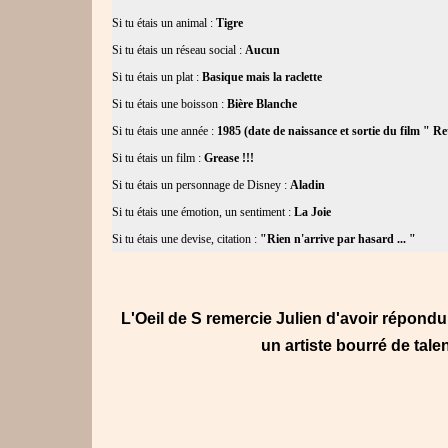
Si tu étais un animal :
Tigre
Si tu étais un réseau social :
Aucun
Si tu étais un plat :
Basique mais la raclette
Si tu étais une boisson :
Bière Blanche
Si tu étais une année :
1985 (date de naissance et sortie du film " R
Si tu étais un film :
Grease !!!
Si tu étais un personnage de Disney :
Aladin
Si tu étais une émotion, un sentiment :
La Joie
Si tu étais une devise, citation :
"Rien n'arrive par hasard ... "
L'Oeil de S remercie Julien d'avoir répondu
un artiste bourré de tale