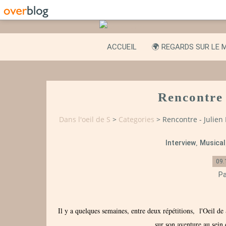
ACCUEIL
🌍 REGARDS SUR LE 
Rencontre 
Dans l'oeil de S
>
Categories
>
Rencontre - Julien
Interview
Musical
,
09.
Pa
Il y a quelques semaines, entre deux répétitions, l'Oeil de 
sur son aventure au sein