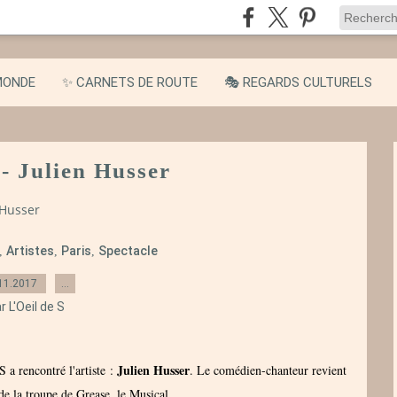
MONDE
✨ CARNETS DE ROUTE
🎭 REGARDS CULTURELS
- Julien Husser
 Husser
Artistes
Paris
Spectacle
,
,
,
11.2017
…
r L'Oeil de S
Julien Husser
S a rencontré l'artiste :
. Le comédien-chanteur revient
 de la troupe de Grease, le Musical.