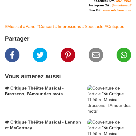
Facebook Off :
MTATIANA
Instagram Off :
@
mtatianaoff
Site Off :
www.
mtatiana.com
#Musical
#Paris
#Concert
#Impressions
#Spectacle
#Critiques
Partager
Vous aimerez aussi
👁️ Critique Théâtre Musical -
Brassens, l'Amour des mots
👁️ Critique Théâtre Musical - Lennon
et McCartney