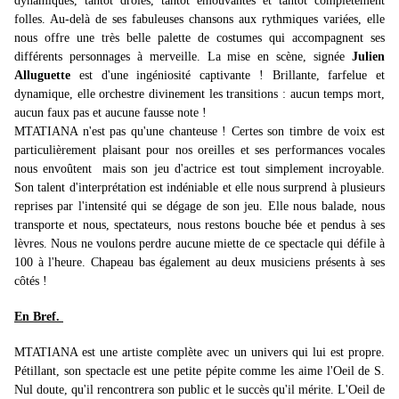
dynamiques, tantôt drôles, tantôt émouvantes et tantôt complètement
folles. Au-delà de ses fabuleuses chansons aux rythmiques variées, elle
nous offre une très belle palette de costumes qui accompagnent ses
différents personnages à merveille. La mise en scène, signée
Julien
Alluguette
est d'une ingéniosité captivante ! Brillante, farfelue et
dynamique, elle orchestre divinement les transitions : aucun temps mort,
aucun faux pas et aucune fausse note !
MTATIANA n'est pas qu'une chanteuse ! Certes son timbre de voix est
particulièrement plaisant pour nos oreilles et ses performances vocales
nous envoûtent mais son jeu d'actrice est tout simplement incroyable.
Son talent d'interprétation est indéniable et elle nous surprend à plusieurs
reprises par l'intensité qui se dégage de son jeu. Elle nous balade, nous
transporte et nous, spectateurs, nous restons bouche bée et pendus à ses
lèvres. Nous ne voulons perdre aucune miette de ce spectacle qui défile à
100 à l'heure. Chapeau bas également au deux musiciens présents à ses
côtés !
En Bref.
MTATIANA est une artiste complète avec un univers qui lui est propre.
Pétillant, son spectacle est une petite pépite comme les aime l'Oeil de S.
Nul doute, qu'il rencontrera son public et le succès qu'il mérite. L'Oeil de