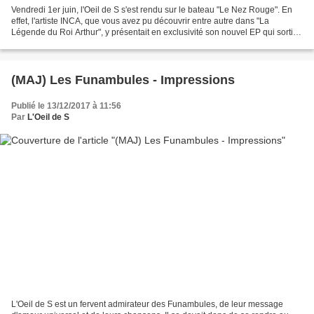
Vendredi 1er juin, l'Oeil de S s'est rendu sur le bateau "Le Nez Rouge". En
effet, l'artiste INCA, que vous avez pu découvrir entre autre dans "La
Légende du Roi Arthur", y présentait en exclusivité son nouvel EP qui sortira
en septembre 2018. Retour...
(MAJ) Les Funambules - Impressions
Publié le 13/12/2017 à 11:56
Par
L'Oeil de S
L'Oeil de S est un fervent admirateur des Funambules, de leur message