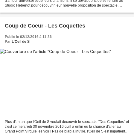
d'amour universel et de leurs chansons. Il se devait donc de se rendre au
Studio Hébertot pour découvrir leur nouvelle proposition de spectacle.
Retour sur la soirée du 31 octobre de...
Coup de Coeur - Les Coquettes
Publié le 02/12/2016 à 11:36
Par
L'Oeil de S
Plus d'un an que l'Oeil de S voulait découvrir le spectacle "Des Coquettes" et
c'est ce mercredi 30 novembre 2016 qu'il a enfin eu la chance d'aller au
Grand Point Virgule les voir ! Pas de blabla inutile, l'Oeil de S est impatient