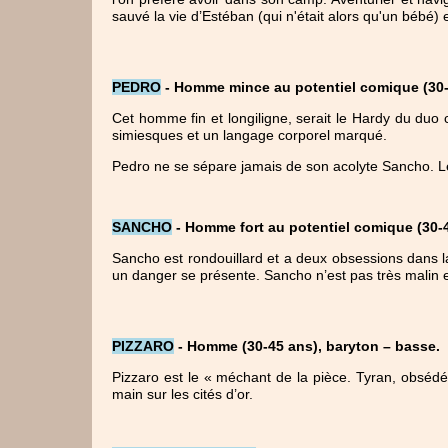
sauvé la vie d’Estéban (qui n'était alors qu'un bébé) 
PEDRO
 - 
Homme mince au potentiel comique (30-4
Cet homme fin et longiligne, serait le Hardy du duo co
simiesques et un langage corporel marqué.
Pedro ne se sépare jamais de son acolyte Sancho. Le
SANCHO
 - Homme fort au potentiel comique (30-4
Sancho est rondouillard et a deux obsessions dans la v
un danger se présente. Sancho n’est pas très malin 
PIZZARO
 - 
Homme (30-45 ans), baryton – basse.
Pizzaro est le « méchant de la pièce. Tyran, obsédé pa
main sur les cités d’or.