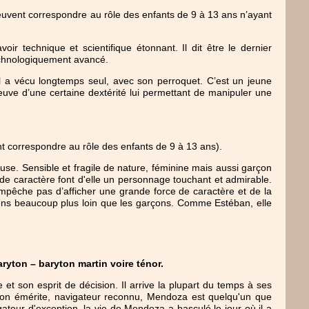
euvent correspondre au rôle des enfants de 9 à 13 ans
 n’ayant 
r technique et scientifique étonnant. Il dit être le dernier 
chnologiquement avancé. 
Il a vécu longtemps seul, avec son perroquet. C’est un jeune 
ve d’une certaine dextérité lui permettant de manipuler une 
t correspondre au rôle des enfants de 9 à 13 ans
).
use. Sensible et fragile de nature, féminine mais aussi garçon 
de caractère font d'elle un personnage touchant et admirable. 
l’empêche pas d’afficher une grande force de caractère et de la 
sens beaucoup plus loin que les garçons. Comme Estéban, elle 
yton – baryton martin voire ténor.
t son esprit de décision. Il arrive la plupart du temps à ses 
ion émérite, navigateur reconnu, Mendoza est quelqu'un que 
ateur d'exception, la vie de Mendoza a basculé le jour où il a 