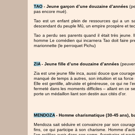
TAO
 - 
Jeune garçon d’une douzaine d’années 
(p
pas encore mué). 
Tao est un enfant plein de ressources qui a un savoi
descendant du peuple Mû, un empire prospère et te
Tao a perdu ses parents quand il était très jeune. 
homme Le comédien qui incarnera Tao doit faire preu
marionnette (le perroquet Pichu)
ZIA
 - 
Jeune fille d’une douzaine d’années
(peuven
Zia est une jeune fille inca, aussi douce que courage
manqué de temps à autres, son intuition et sa force 
Elle est gentille, altruiste et généreuse, ce qui ne 
fermeté dans les moments difficiles – allant en ce 
porte un médaillon liant son destin aux cités d'or.
MENDOZA
 - 
Homme charismatique (30-45 ans), bar
Mendoza sait séduire et convaincre par son courage e
fins, ce qui participe à son charisme. Homme d'act
l'on préfère avoir dans son camp. Aventurier et navig