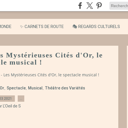
MONDE
✨ CARNETS DE ROUTE
🎭 REGARDS CULTURELS
s Mystérieuses Cités d'Or, le
le musical !
 - Les Mystérieuses Cités d'Or, le spectacle musical !
'Or
Spectacle
Musical
Théâtre des Variétés
,
,
,
03.2021
…
r L'Oeil de S