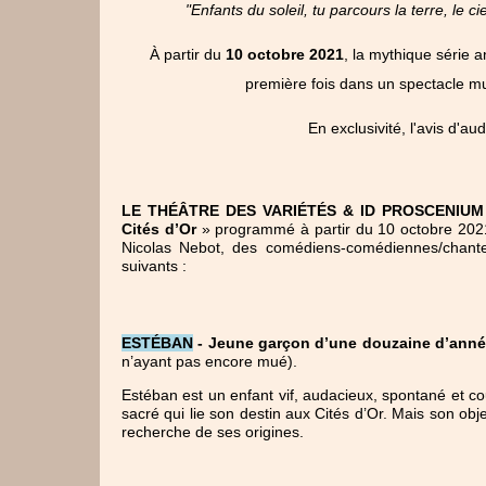
"Enfants du soleil, tu parcours la terre, le ci
À partir du
10 octobre 2021
, la mythique série
première fois dans un spectacle mu
En exclusivité, l'avis d'a
LE THÉÂTRE DES VARIÉTÉS & ID PROSCENIUM
Cités d’Or
 » programmé à partir du 10 octobre 2021,
Nicolas Nebot, des comédiens-comédiennes/chante
suivants :
ESTÉBAN
 - 
Jeune garçon d’une douzaine d’ann
n’ayant pas encore mué).
Estéban est un enfant vif, audacieux, spontané et cou
sacré qui lie son destin aux Cités d’Or. Mais son objec
recherche de ses origines.