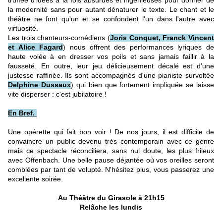
truffée d'idées à la fois absurdes et ingénieuses pour donner de
la modernité sans pour autant dénaturer le texte. Le chant et le
théâtre ne font qu'un et se confondent l'un dans l'autre avec
virtuosité.
Les trois chanteurs-comédiens (
Joris Conquet, Franck Vincent
et Alice Fagard
) nous offrent des performances lyriques de
haute volée à en dresser vos poils et sans jamais faillir à la
fausseté. En outre, leur jeu délicieusement décalé est d'une
justesse raffinée. Ils sont accompagnés d'une pianiste survoltée
Delphine Dussaux
) qui bien que fortement impliquée se laisse
vite disperser : c'est jubilatoire !
En Bref.
Une opérette qui fait bon voir ! De nos jours, il est difficile de
convaincre un public devenu très contemporain avec ce genre
mais ce spectacle réconciliera, sans nul doute, les plus frileux
avec Offenbach. Une belle pause déjantée où vos oreilles seront
comblées par tant de volupté. N'hésitez plus, vous passerez une
excellente soirée.
Au Théâtre du Girasole à 21h15
Relâche les lundis