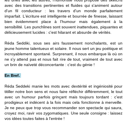
les unes avec les autres, l'humoriste nous propose des sketchs
avec des transitions pertinentes et fluides qui s'animent autour
d'un fil conducteur : les travers d'un monde parfaitement
imparfait. L'écriture est intelligente et bourrée de finesse, laissant
bien évidemment place à l'humour mais également à la
sensibilité. Les punchlines sont souvent inattendues, piquantes et
délicieusement lucides : c'est hilarant et absurde de vérités.
Réda Seddiki, sous ses airs faussement nonchalants, est un
jeune homme talentueux et solaire. Il nous sert un jeu poétique et
incroyablement spontané. Surprenant, il nous embarque là où on
ne s'y attend pas et nous fait rire de tout, vraiment de tout avec
un brin de naïveté déconcertante : c'est du génie !
En Bref.
Réda Seddeki manie les mots avec dextérité et ingéniosité pour
titiller notre bon sens et nous faire réfléchir différemment, le tout
avec un humour parfois grinçant mais toujours tordant : c'est
prodigieux et indécent à la fois mais cela fonctionne à merveille.
Je ne peux que trop vous recommander son spectacle qui saura,
croyez moi, ravir vos zygomatiques. Une seule consigne : laissez
vos idées toutes faites à l'entrée !