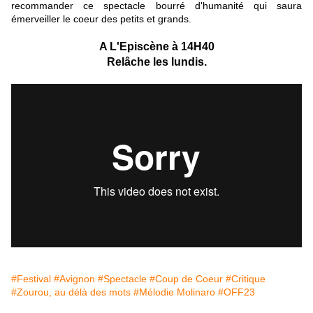
recommander ce spectacle bourré d'humanité qui saura
émerveiller le coeur des petits et grands.
A L'Episcène à 14H40
Relâche les lundis.
#Festival
#Avignon
#Spectacle
#Coup de Coeur
#Critique
#Zourou, au délà des mots
#Mélodie Molinaro
#OFF23