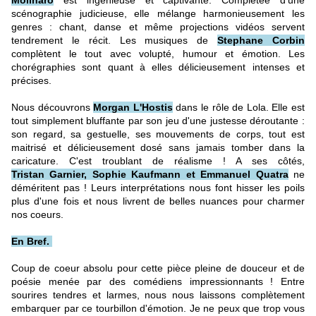
Molinaro
est ingénieuse et captivante. Complétée d'une
scénographie judicieuse, elle mélange harmonieusement les
genres : chant, danse et même projections vidéos servent
tendrement le récit. Les musiques de
Stephane Corbin
complètent le tout avec volupté, humour et émotion. Les
chorégraphies sont quant à elles délicieusement intenses et
précises.
Nous découvrons
Morgan L'Hostis
dans le rôle de Lola. Elle est
tout simplement bluffante par son jeu d'une justesse déroutante :
son regard, sa gestuelle, ses mouvements de corps, tout est
maitrisé et délicieusement dosé sans jamais tomber dans la
caricature. C'est troublant de réalisme ! A ses côtés,
Tristan Garnier, Sophie Kaufmann et Emmanuel Quatra
ne
déméritent pas ! Leurs interprétations nous font hisser les poils
plus d'une fois et nous livrent de belles nuances pour charmer
nos coeurs.
En Bref.
Coup de coeur absolu pour cette pièce pleine de douceur et de
poésie menée par des comédiens impressionnants ! Entre
sourires tendres et larmes, nous nous laissons complètement
embarquer par ce tourbillon d'émotion. Je ne peux que trop vous