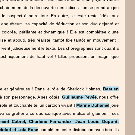
'enchaînement de la découverte des indices : on se prend au jeu
le suspect à notre tour. En outre, le texte reste fidèle aux
d enquêteur: sa capacité de déduction et son duo déjanté et
colorée, pétillante et dynamique ! Elle est complétée d'une
é et abouti, très réaliste, tantôt fixe tantôt en mouvement :
ervent judicieusement le texte. Les chorégraphies sont quant à
 techniquement de haut vol ! Elles proposent un magnifique
e et généreuse ! Dans le rôle de Sherlock Holmes,
Bastien
 à son personnage. A ses côtés,
Guillaume Pevée
, nous offre
rôle et touchante tel un cartoon vivant !
Marine Duhamel
joue
va se greffer à ce duo iconique avec malice et glamour : ses
ment Cabrel, Charlène Fernandez, Jean Louis Dupont,
ekdad et Lola Rose
complètent cette distribution avec brio. Ils