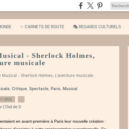
MONDE
✨ CARNETS DE ROUTE
🎭 REGARDS CULTURELS
Musical - Sherlock Holmes,
ure musicale
re Musical - Sherlock Holmes, L'aventure musicale
icale
Critique
Spectacle
Paris
Musical
,
,
,
,
11.2022
…
r L'Oeil de S
taient en avant-première à Paris leur nouvelle création :
chance d'assister à cette représentation exceptionnelle. Ce