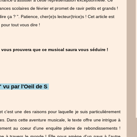
nces scolaires de février et promet de ravir petits et grands !
ire ça ? ". Patience, cher(e)s lecteur(trice)s ! Cet article est
 pour tout vous dire !
 vous prouvera que ce musical saura vous séduire !
 vu par l'Oeil de S
et c'est une des raisons pour laquelle je suis particulièrement
es. Dans cette aventure musicale, le texte offre une intrigue à
ement au coeur d'une enquête pleine de rebondissements !
age à travers le monde ! Elle nous amène d'un pays à l'autre