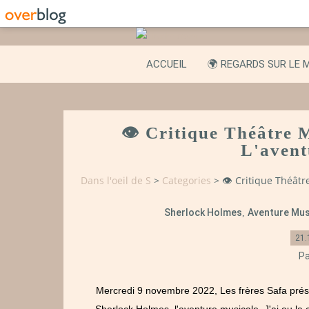
ACCUEIL
🌍 REGARDS SUR LE 
👁️ Critique Théâtre 
L'avent
Dans l'oeil de S
>
Categories
>
👁️ Critique Théât
Sherlock Holmes
Aventure Mus
,
21.
Pa
Mercredi 9 novembre 2022, Les frères Safa présen
Sherlock Holmes, l'aventure musicale. J'ai eu la 