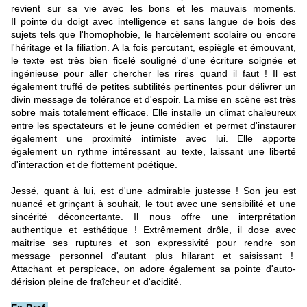
revient sur sa vie avec les bons et les mauvais moments.
Il pointe du doigt avec intelligence et sans langue de bois des
sujets tels que l'homophobie, le harcèlement scolaire ou encore
l'héritage et la filiation. A la fois percutant, espiègle et émouvant,
le texte est très bien ficelé souligné d'une écriture soignée et
ingénieuse pour aller chercher les rires quand il faut ! Il est
également truffé de petites subtilités pertinentes pour délivrer un
divin message de tolérance et d'espoir. La mise en scène est très
sobre mais totalement efficace. Elle installe un climat chaleureux
entre les spectateurs et le jeune comédien et permet d'instaurer
également une proximité intimiste avec lui. Elle apporte
également un rythme intéressant au texte, laissant une liberté
d'interaction et de flottement poétique.
Jessé, quant à lui, est d'une admirable justesse ! Son jeu est
nuancé et grinçant à souhait, le tout avec une sensibilité et une
sincérité déconcertante. Il nous offre une interprétation
authentique et esthétique ! Extrêmement drôle, il dose avec
maitrise ses ruptures et son expressivité pour rendre son
message personnel d'autant plus hilarant et saisissant !
Attachant et perspicace, on adore également sa pointe d'auto-
dérision pleine de fraîcheur et d'acidité.