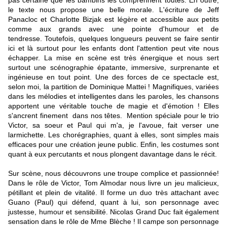
pas certaine que les bambins les comprennent toutes. En outre,
le texte nous propose une belle morale. L'écriture de Jeff
Panacloc et Charlotte Bizjak est légère et accessible aux petits
comme aux grands avec une pointe d'humour et de
tendresse. Toutefois, quelques longueurs peuvent se faire sentir
ici et là surtout pour les enfants dont l'attention peut vite nous
échapper. La mise en scène est très énergique et nous sert
surtout une scénographie épatante, immersive, surprenante et
ingénieuse en tout point. Une des forces de ce spectacle est,
selon moi, la partition de Dominique Mattei ! Magnifiques, variées
dans les mélodies et intelligentes dans les paroles, les chansons
apportent une véritable touche de magie et d'émotion ! Elles
s'ancrent finement dans nos têtes. Mention spéciale pour le trio
Victor, sa soeur et Paul qui m'a, je l'avoue, fait verser une
larmichette. Les chorégraphies, quant à elles, sont simples mais
efficaces pour une création jeune public. Enfin, les costumes sont
quant à eux percutants et nous plongent davantage dans le récit.
Sur scène, nous découvrons une troupe complice et passionnée!
Dans le rôle de Victor, Tom Almodar nous livre un jeu malicieux,
pétillant et plein de vitalité. Il forme un duo très attachant avec
Guano (Paul) qui défend, quant à lui, son personnage avec
justesse, humour et sensibilité. Nicolas Grand Duc fait également
sensation dans le rôle de Mme Blèche ! Il campe son personnage