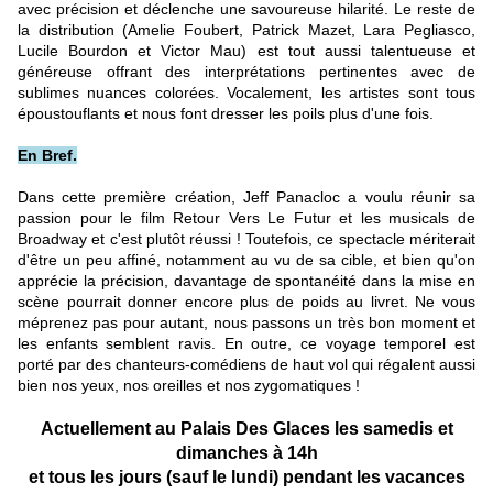
avec précision et déclenche une savoureuse hilarité.
Le reste de
la distribution (Amelie Foubert, Patrick Mazet, Lara Pegliasco,
Lucile Bourdon et Victor Mau) est tout aussi talentueuse et
généreuse offrant des interprétations pertinentes avec de
sublimes nuances colorées. Vocalement, les artistes sont tous
époustouflants et nous font dresser les poils plus d'une fois.
En Bref.
Dans cette première création, Jeff Panacloc a voulu réunir sa
passion pour le film Retour Vers Le Futur et les musicals de
Broadway et c'est plutôt réussi ! Toutefois, ce spectacle mériterait
d'être un peu affiné, notamment au vu de sa cible, et bien qu'on
apprécie la précision, davantage de spontanéité dans la mise en
scène pourrait donner encore plus de poids au livret. Ne vous
méprenez pas pour autant, nous passons un très bon moment et
les enfants semblent ravis. En outre, ce voyage temporel est
porté par des chanteurs-comédiens de haut vol qui régalent aussi
bien nos yeux, nos oreilles et nos zygomatiques !
Actuellement au Palais Des Glaces l
es samedis et
dimanches à 14h
et tous les jours (sauf le lundi) pendant les vacances