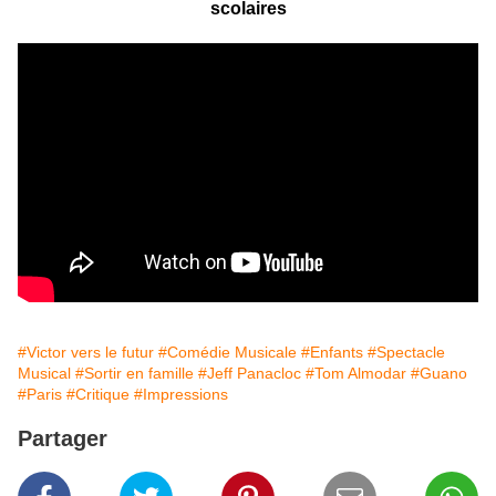
scolaires
#Victor vers le futur
#Comédie Musicale
#Enfants
#Spectacle
Musical
#Sortir en famille
#Jeff Panacloc
#Tom Almodar
#Guano
#Paris
#Critique
#Impressions
Partager