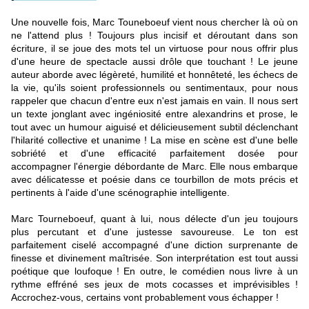
Une nouvelle fois, Marc Touneboeuf vient nous chercher là où on
ne l'attend plus ! Toujours plus incisif et déroutant dans son
écriture, il se joue des mots tel un virtuose pour nous offrir plus
d'une heure de spectacle aussi drôle que touchant ! Le jeune
auteur aborde avec légèreté, humilité et honnêteté, les échecs de
la vie, qu'ils soient professionnels ou sentimentaux, pour nous
rappeler que chacun d'entre eux n'est jamais en vain.
Il nous sert
un texte jonglant avec ingéniosité entre alexandrins et prose, le
tout avec un humour aiguisé et délicieusement subtil déclenchant
l'hilarité collective et unanime ! La mise en scène est d'une belle
sobriété et d'une efficacité parfaitement dosée pour
accompagner l'énergie débordante de Marc. Elle nous embarque
avec délicatesse et poésie dans ce tourbillon de mots précis et
pertinents à l'aide d'une scénographie intelligente.
Marc Tourneboeuf, quant à lui, nous délecte d'un jeu toujours
plus percutant et d'une justesse savoureuse. Le ton est
parfaitement ciselé accompagné d'une diction surprenante de
finesse et divinement maîtrisée. Son interprétation est tout aussi
poétique que loufoque ! En outre, le comédien nous livre à un
rythme effréné ses jeux de mots cocasses et imprévisibles !
Accrochez-vous, certains vont probablement vous échapper !