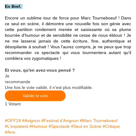
En Bref.
Encore un sublime tour de force pour Marc Tourneboeuf ! Dans
ce seul en scène, il démontre une nouvelle fois son génie avec
cette partition rondement menée et saisissante où sa plume
bourrée d'humour et de sensibilité ne cesse de nous éblouir ! Je
ne me lasserai jamais de cette écriture, fine, authentique et
désopilante à souhait ! Vous l'aurez compris, je ne peux que trop
recommander ce spectacle qui vous tourmentera autant qu'il
comblera vos zygomatiques !
Et vous, qu'en avez-vous pensé ?
Je
recommande
Une fois le vote validé, il n'est plus modifiable.
Valider le vote
1
Votant
#OFF24
#Avignon
#Festival d'Avignon
#Marc Tourneboeuf
#L'impatient
#Humour
#Spectacle
#Seul en Scène
#Critique
#Avis