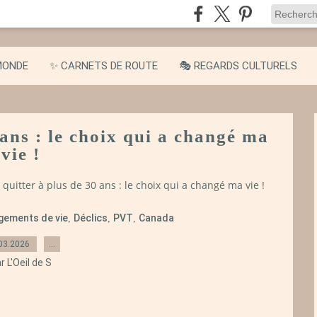
MONDE
✨ CARNETS DE ROUTE
🎭 REGARDS CULTURELS
 ans : le choix qui a changé ma
vie !
 quitter à plus de 30 ans : le choix qui a changé ma vie !
gements de vie
Déclics
PVT
Canada
,
,
,
03.2026
…
r L'Oeil de S