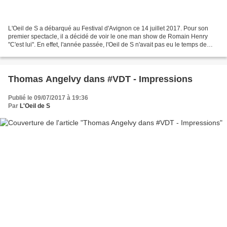
L'Oeil de S a débarqué au Festival d'Avignon ce 14 juillet 2017. Pour son
premier spectacle, il a décidé de voir le one man show de Romain Henry
"C'est lui". En effet, l'année passée, l'Oeil de S n'avait pas eu le temps de
découvrir ce jeune humoriste...
Thomas Angelvy dans #VDT - Impressions
Publié le 09/07/2017 à 19:36
Par
L'Oeil de S