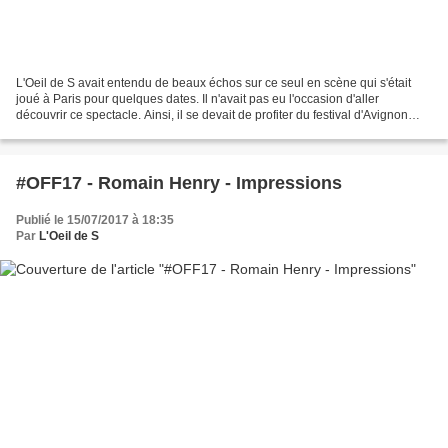
L'Oeil de S avait entendu de beaux échos sur ce seul en scène qui s'était
joué à Paris pour quelques dates. Il n'avait pas eu l'occasion d'aller
découvrir ce spectacle. Ainsi, il se devait de profiter du festival d'Avignon
pour y remédier. L'Oeil de S...
#OFF17 - Romain Henry - Impressions
Publié le 15/07/2017 à 18:35
Par
L'Oeil de S