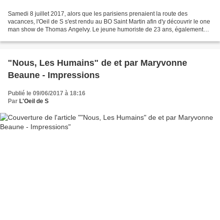
Samedi 8 juillet 2017, alors que les parisiens prenaient la route des
vacances, l'Oeil de S s'est rendu au BO Saint Martin afin d'y découvrir le one
man show de Thomas Angelvy. Le jeune humoriste de 23 ans, également
chroniqueur sur Radio VL, avait retenu...
"Nous, Les Humains" de et par Maryvonne
Beaune - Impressions
Publié le 09/06/2017 à 18:16
Par
L'Oeil de S