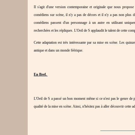
Il s'agit d'une version contemporaine et originale que nous propos
comédiens sur scène, il n'y a pas de décors et il n'y a pas non plus de
comédiens passent d'un personnage à un autre en utilisant uniquem
recherchées et les répliques. L'Oeil de S applaudit le talent de cette co
Cette adaptation est très intéressante par sa mise en scène. Les quinz
antique et dans un monde féérique.
En Bref.
L'Oeil de S a passé un bon moment même si ce n'est pas le genre de piè
qualité de la mise en scène. Ainsi, n'hésitez pas à aller découvrir cette 
----------------------------