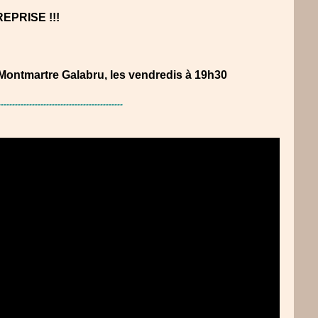
 REPRISE !!!
e Montmartre Galabru, les vendredis à 19h30
--------------------------------------------