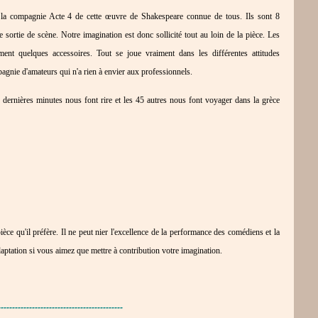
e la compagnie Acte 4 de cette œuvre de Shakespeare connue de tous. Ils sont 8
 sortie de scène. Notre imagination est donc sollicité tout au loin de la pièce. Les
ent quelques accessoires. Tout se joue vraiment dans les différentes attitudes
mpagnie d'amateurs qui n'a rien à envier aux professionnels.
e dernières minutes nous font rire et les 45 autres nous font voyager dans la grèce
ce qu'il préfère. Il ne peut nier l'excellence de la performance des comédiens et la
adaptation si vous aimez que mettre à contribution votre imagination.
--------------------------------------------