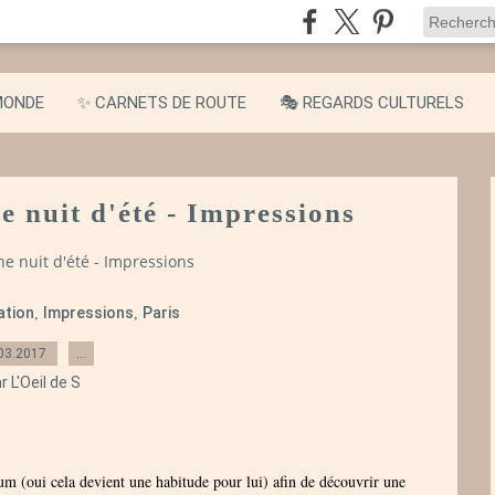
MONDE
✨ CARNETS DE ROUTE
🎭 REGARDS CULTURELS
 nuit d'été - Impressions
ne nuit d'été - Impressions
ation
Impressions
Paris
,
,
03.2017
…
r L'Oeil de S
um (oui cela devient une habitude pour lui) afin de découvrir une