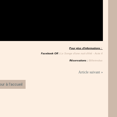
Pour plus d'informations :
Facebook Off :
Le Songe d'une nuit d'été - Acte 4
Réservations :
Billetreduc
Article suivant »
ur à l'accueil