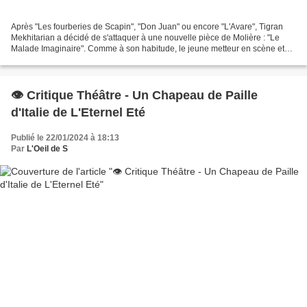
Après "Les fourberies de Scapin", "Don Juan" ou encore "L'Avare", Tigran
Mekhitarian a décidé de s'attaquer à une nouvelle pièce de Molière : "Le
Malade Imaginaire". Comme à son habitude, le jeune metteur en scène et
comédien prend le parti de transposer...
👁️ Critique Théâtre - Un Chapeau de Paille
d'Italie de L'Eternel Eté
Publié le 22/01/2024 à 18:13
Par
L'Oeil de S