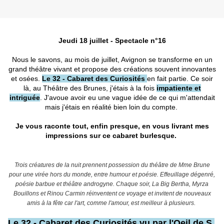
Jeudi 18 juillet - Spectacle n°16
Nous le savons, au mois de juillet, Avignon se transforme en un
grand théâtre vivant et propose des créations souvent innovantes
et osées.
Le 32 - Cabaret des Curiosités
en fait partie. Ce soir
là, au Théâtre des Brunes, j'étais à la fois
impatiente et
intriguée
. J'avoue avoir eu une vague idée de ce qui m'attendait
mais j'étais en réalité bien loin du compte.
Je vous raconte tout, enfin presque, en vous livrant mes
impressions sur ce cabaret burlesque.
Trois créatures de la nuit prennent possession du théâtre de Mme Brune
pour une virée hors du monde, entre humour et poésie.
Effeuillage dégenré,
poésie barbue et théâtre androgyne. Chaque soir, La Big Bertha, Myrza
Bouillons et Rinou Carmin réinventent ce voyage et invitent de nouveaux
amis à la fête car l'art, comme l'amour, est meilleur à plusieurs.
Le 32 - Cabaret des Curiosités vu par l'Oeil de S.