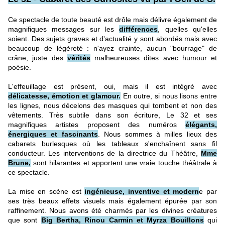
Ce spectacle de toute beauté est drôle mais délivre également de
magnifiques messages sur les
différences
, quelles qu'elles
soient. Des sujets graves et d'actualité y sont abordés mais avec
beaucoup de légèreté : n'ayez crainte, aucun "bourrage" de
crâne, juste des
vérités
malheureuses dites avec humour et
poésie.
L'effeuillage est présent, oui, mais il est intégré avec
délicatesse, émotion et glamour.
En outre, si nous lisons entre
les lignes, nous décelons des masques qui tombent et non des
vêtements. Très subtile dans son écriture, Le 32 et ses
magnifiques artistes proposent des numéros
élégants,
énergiques et fascinants
. Nous sommes à milles lieux des
cabarets burlesques où les tableaux s'enchaînent sans fil
conducteur. Les interventions de la directrice du Théâtre,
Mme
Brune,
sont hilarantes et apportent une vraie touche théâtrale à
ce spectacle.
La mise en scène est
ingénieuse, inventive et modern
e par
ses très beaux effets visuels mais également épurée par son
raffinement. Nous avons été charmés par les divines créatures
que sont
Big Bertha, Rinou Carmin et Myrza Bouillons
qui