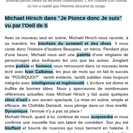
aimerait parfois mettre sa vie entre charentaises. C'est l'histoire d'un monde
où l'on a oublié que l'Homme descend du songe.
Michael Hirsch dans "Je Pionce donc Je suis"
vu par l'Oeil de S
Avec ce nouveau seul en scène, Michaël Hirsch nous raconte, à
sa manière, les
bienfaits du sommeil et des rêves
. Il nous
conte donc l'histoire d'Isodore Beaupieu, un héros. Pendant plus
d'une heure, Michaël nous sert une
palette
d'une vingtaine de
personnages plus loufoques les uns que les autres. Jonglant
entre
poésie
et
humour,
nous retrouvons dans ce nouveau texte
écrit avec
Ivan Calbérac
, les jeux de mots qui on fait le succès
de "POURQUOI?" : tantôt évidents, tantôt subtiles mais toujours
intégrés avec
intelligence et ingéniosité
. L'écriture est divine et
truffée de bonnes idées. Nous y apercevons de nombreuses
références actuelles mais Michaël Hirsch y fait aussi quelques
clins d'oeil
à son ancien spectacle. La mise en scène, simple et
efficace, de Clothilde Daniault, nous plonge dans un rêve éveillé.
Dynamique
, l'ennuie n'y a pas sa place !
Michaël Hirsch, quant à lui, continue de nous
surprendre
et nous
confirme une nouvelle fois son talent de comédien. Son jeu est
bluffant
et bourré de nuances qui nous tiennent en haleine. Il