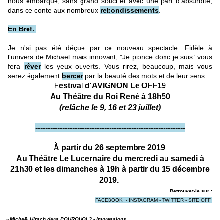
nous embarque, sans grand souci et avec une part d'absurdité,
dans ce conte aux nombreux
rebondissements
.
En Bref.
Je n'ai pas été déçue par ce nouveau spectacle. Fidèle à
l'univers de Michaël mais innovant, "Je pionce donc je suis" vous
fera
rêver
les yeux ouverts. Vous rirez, beaucoup, mais vous
serez également
bercer
par la beauté des mots et de leur sens.
Festival d'AVIGNON Le OFF19
Au Théâtre du Roi René à 18h50
(relâche le 9, 16 et 23 juillet)
-------------------------------------------------------------
À partir du 26 septembre 2019
Au Théâtre Le Lucernaire du mercredi au samedi à
21h30 et les dimanches à 19h à partir du 15 décembre
2019.
Retrouvez-le sur :
FACEBOOK
-
INSTAGRAM
-
TWITTER
-
SITE OFF
Michaël Hirsch dans POURQUOI ? - Impressions