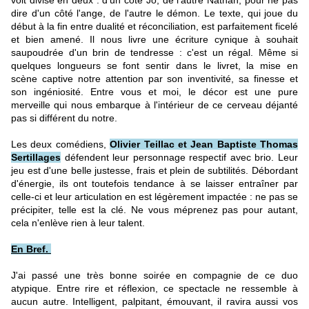
voit divisé en deux : d'un côté Jo, de l'autre Nathan, pour ne pas
dire d'un côté l'ange, de l'autre le démon. Le texte, qui joue du
début à la fin entre dualité et réconciliation, est parfaitement ficelé
et bien amené. Il nous livre une écriture cynique à souhait
saupoudrée d'un brin de tendresse : c'est un régal. Même si
quelques longueurs se font sentir dans le livret, la mise en
scène captive notre attention par son inventivité, sa finesse et
son ingéniosité. Entre vous et moi, le décor est une pure
merveille qui nous embarque à l'intérieur de ce cerveau déjanté
pas si différent du notre.
Les deux comédiens,
Olivier Teillac et Jean Baptiste Thomas
Sertillages
défendent leur personnage respectif avec brio. Leur
jeu est d'une belle justesse, frais et plein de subtilités. Débordant
d'énergie, ils ont toutefois tendance à se laisser entraîner par
celle-ci et leur articulation en est légèrement impactée : ne pas se
précipiter, telle est la clé. Ne vous méprenez pas pour autant,
cela n'enlève rien à leur talent.
En Bref.
J'ai passé une très bonne soirée en compagnie de ce duo
atypique. Entre rire et réflexion, ce spectacle ne ressemble à
aucun autre. Intelligent, palpitant, émouvant, il ravira aussi vos