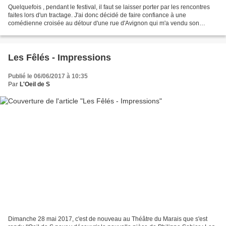
Quelquefois , pendant le festival, il faut se laisser porter par les rencontres
faites lors d'un tractage. J'ai donc décidé de faire confiance à une
comédienne croisée au détour d'une rue d'Avignon qui m'a vendu son
spectacle avec passion. Voilà, comment...
Les Fêlés - Impressions
Publié le 06/06/2017 à 10:35
Par
L'Oeil de S
Dimanche 28 mai 2017, c'est de nouveau au Théâtre du Marais que s'est