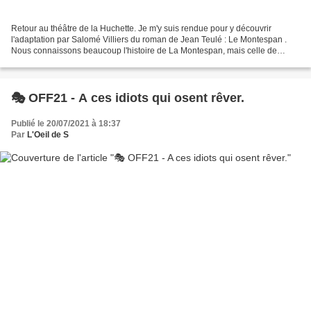
Retour au théâtre de la Huchette. Je m'y suis rendue pour y découvrir
l'adaptation par Salomé Villiers du roman de Jean Teulé : Le Montespan .
Nous connaissons beaucoup l'histoire de La Montespan, mais celle de
Monsieur Le Marquis l'est beaucoup moins....
🎭 OFF21 - A ces idiots qui osent rêver.
Publié le 20/07/2021 à 18:37
Par
L'Oeil de S