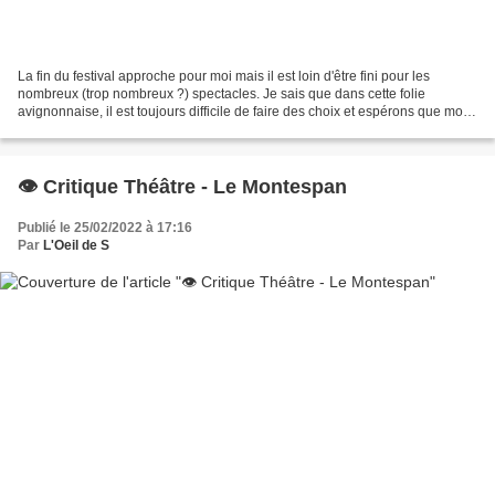
La fin du festival approche pour moi mais il est loin d'être fini pour les
nombreux (trop nombreux ?) spectacles. Je sais que dans cette folie
avignonnaise, il est toujours difficile de faire des choix et espérons que mon
oeil saura vous aider. Je m'éparpille...
👁️ Critique Théâtre - Le Montespan
Publié le 25/02/2022 à 17:16
Par
L'Oeil de S