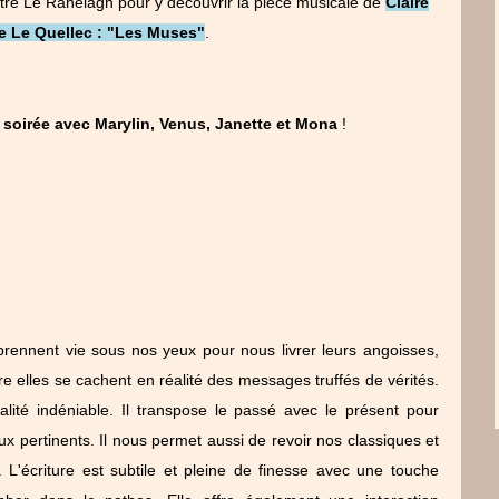
âtre Le Ranelagh pour y découvrir la pièce musicale de
Claire
e Le Quellec : "Les Muses"
.
 soirée avec Marylin, Venus, Janette et Mona
!
rennent vie sous nos yeux pour nous livrer leurs angoisses,
tre elles se cachent en réalité des messages truffés de vérités.
nalité indéniable. Il transpose le passé avec le présent pour
x pertinents. Il nous permet aussi de revoir nos classiques et
L'écriture est subtile et pleine de finesse avec une touche