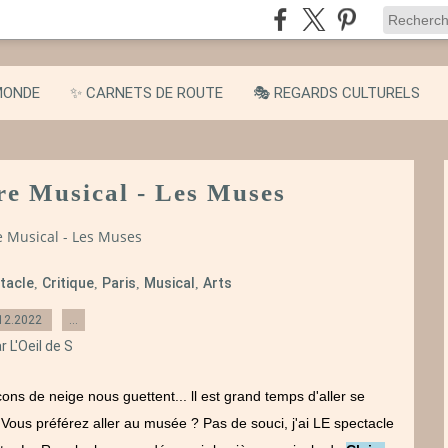
MONDE
✨ CARNETS DE ROUTE
🎭 REGARDS CULTURELS
tre Musical - Les Muses
re Musical - Les Muses
tacle
Critique
Paris
Musical
Arts
,
,
,
,
12.2022
…
r L'Oeil de S
cons de neige nous guettent... ll est grand temps d'aller se
 Vous préférez aller au musée ? Pas de souci, j'ai LE spectacle