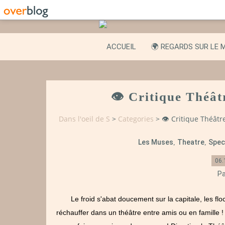
ACCUEIL
🌍 REGARDS SUR LE 
👁️ Critique Théâ
Dans l'oeil de S
>
Categories
>
👁️ Critique Théât
Les Muses
Theatre
Spec
,
,
06.
Pa
Le froid s'abat doucement sur la capitale, les flo
réchauffer dans un théâtre entre amis ou en famille !