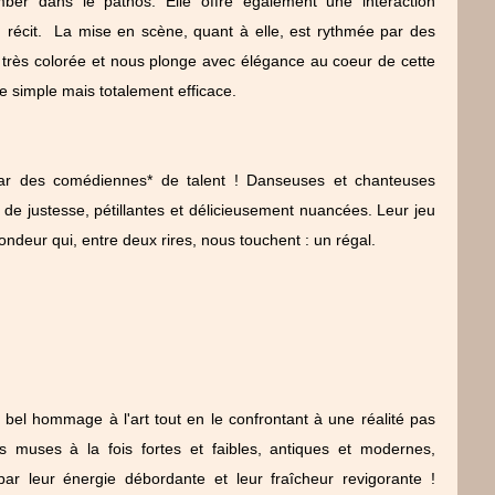
ber dans le pathos. Elle offre également une interaction
au récit. La mise en scène, quant à elle, est rythmée par des
 très colorée et nous plonge avec élégance au coeur de cette
e simple mais totalement efficace.
par des comédiennes* de talent ! Danseuses et chanteuses
s de justesse, pétillantes et délicieusement nuancées. Leur jeu
fondeur qui, entre deux rires, nous touchent : un régal.
 bel hommage à l'art tout en le confrontant à une réalité pas
s muses à la fois fortes et faibles, antiques et modernes,
ar leur énergie débordante et leur fraîcheur revigorante !