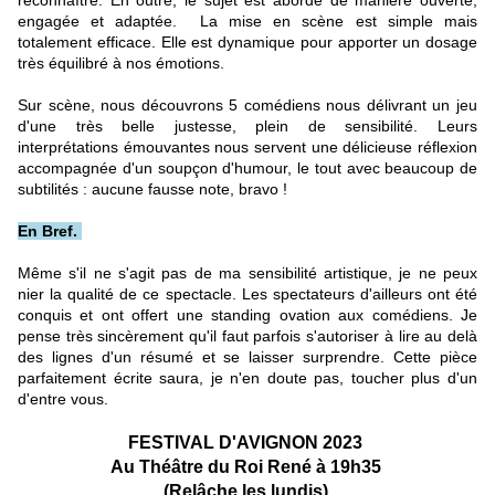
reconnaître. En outre, le sujet est abordé de manière ouverte,
engagée et adaptée. La mise en scène est simple mais
totalement efficace. Elle est dynamique pour apporter un dosage
très équilibré à nos émotions.
Sur scène, nous découvrons 5 comédiens nous délivrant un jeu
d'une très belle justesse, plein de sensibilité. Leurs
interprétations émouvantes nous servent une délicieuse réflexion
accompagnée d'un soupçon d'humour, le tout avec beaucoup de
subtilités : aucune fausse note, bravo !
En Bref.
Même s'il ne s'agit pas de ma sensibilité artistique, je ne peux
nier la qualité de ce spectacle. Les spectateurs d'ailleurs ont été
conquis et ont offert une standing ovation aux comédiens. Je
pense très sincèrement qu'il faut parfois s'autoriser à lire au delà
des lignes d'un résumé et se laisser surprendre. Cette pièce
parfaitement écrite saura, je n'en doute pas, toucher plus d'un
d'entre vous.
FESTIVAL D'AVIGNON 2023
Au Théâtre du Roi René à 19h35
(Relâche les lundis)