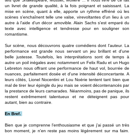
tels que Shakespeare, Musset, Molière ... Il nous livre de ce fait
un livret de grande qualité, à la fois poignant et saisissant. La
mise en scène, quant à elle, apporte un rythme effréné où les
scènes s'enchaînent telle une valse, virevoltantes d'un lieu à un
autre à l'aide d'un décor amovible. Alain Sachs s'est emparé du
texte avec intelligence et tendresse pour en souligner son
romantisme.
Sur scène, nous découvrons quatre comédiens dont l'auteur. La
performance est grande nous servant un jeu brillant et d'une
belle justesse. Toutefois, les interprétations sont de temps à
autre un poil inégales avec notamment un Felix Radu et un Hugo
Lebreton nous offrant une performance de haut vol, bourrée de
nuances, parfaitement dosée et d'une intensité déconcertante. A
leurs côtés, Lionel Nocentini et Lou Noérie tentent tant bien que
mal de tirer leur épingle du jeu mais se voient décontenancés par
la prestance de leurs camarades. Néanmoins, pas de panique, ils
restent extrêmement talentueux et ne déteignent pas pour
autant, bien au contraire.
En Bref.
Bien que je comprenne l'enthousiasme et que j'ai passé un très
bon moment, je n'en reste pas moins légèrement sur ma faim.