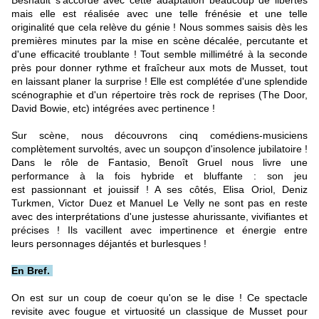
Besnault s'accorde avec cette adaptation beaucoup de libertés
mais elle est réalisée avec une telle frénésie et une telle
originalité que cela relève du génie ! Nous sommes saisis dès les
premières minutes par la mise en scène décalée, percutante et
d'une efficacité troublante ! Tout semble millimétré à la seconde
près pour donner rythme et fraîcheur aux mots de Musset, tout
en laissant planer la surprise ! Elle est complétée d'une splendide
scénographie et d'un répertoire très rock de reprises (The Door,
David Bowie, etc) intégrées avec pertinence !
Sur scène, nous découvrons cinq comédiens-musiciens
complètement survoltés, avec un soupçon d'insolence jubilatoire !
Dans le rôle de Fantasio, Benoît Gruel nous livre une
performance à la fois hybride et bluffante : son jeu
est passionnant et jouissif ! A ses côtés, Elisa Oriol, Deniz
Turkmen, Victor Duez et Manuel Le Velly ne sont pas en reste
avec des interprétations d'une justesse ahurissante, vivifiantes et
précises ! Ils vacillent avec impertinence et énergie entre
leurs personnages déjantés et burlesques !
En Bref.
On est sur un coup de coeur qu'on se le dise ! Ce spectacle
revisite avec fougue et virtuosité un classique de Musset pour