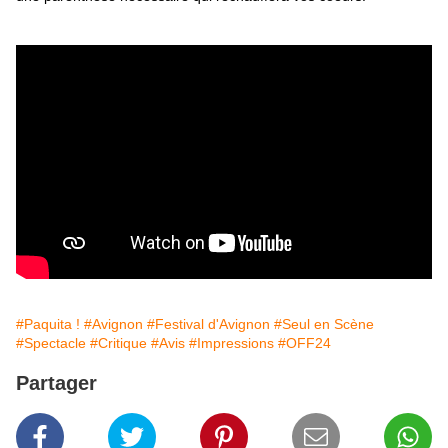
#Paquita !
#Avignon
#Festival d'Avignon
#Seul en Scène
#Spectacle
#Critique
#Avis
#Impressions
#OFF24
Partager