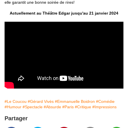
elle garantit une bonne soirée de rires!
Actuellement au Théâtre Edgar jusqu'au 21 janvier 2024
#Le Coucou
#Gérard Vivès
#Emmanuelle Boidron
#Comédie
#Humour
#Spectacle
#Absurde
#Paris
#Critique
#Impressions
Partager