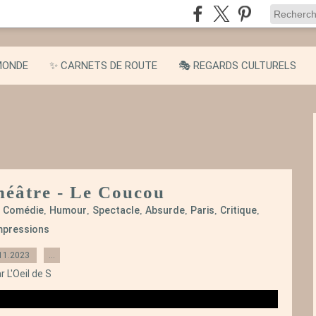
MONDE
✨ CARNETS DE ROUTE
🎭 REGARDS CULTURELS
Théâtre - Le Coucou
Comédie
Humour
Spectacle
Absurde
Paris
Critique
,
,
,
,
,
,
,
mpressions
11.2023
…
r L'Oeil de S