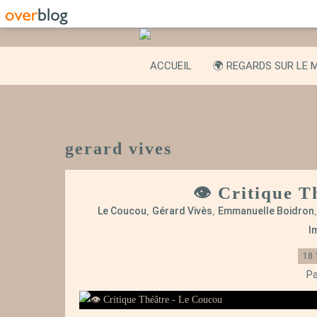
ACCUEIL
🌍 REGARDS SUR LE 
gerard vives
👁️ Critique 
Le Coucou
Gérard Vivès
Emmanuelle Boidron
,
,
I
18.
Pa