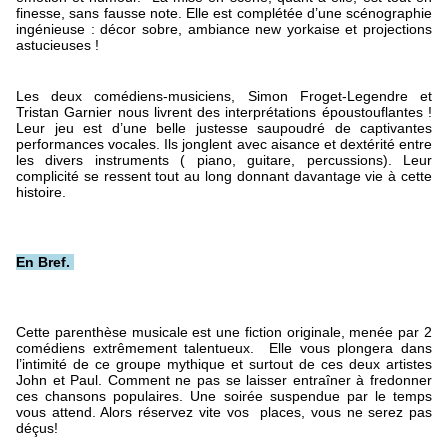
finesse, sans fausse note. Elle est complétée d’une scénographie 
ingénieuse : décor sobre, ambiance new yorkaise et projections 
astucieuses !
Les deux comédiens-musiciens, Simon Froget-Legendre et 
Tristan Garnier nous livrent des interprétations époustouflantes ! 
Leur jeu est d’une belle justesse saupoudré de captivantes 
performances vocales. Ils jonglent avec aisance et dextérité entre 
les divers instruments ( piano, guitare, percussions). Leur 
complicité se ressent tout au long donnant davantage vie à cette 
histoire.
En Bref. 
Cette parenthèse musicale est une fiction originale, menée par 2 
comédiens extrêmement talentueux.  Elle vous plongera dans 
l’intimité de ce groupe mythique et surtout de ces deux artistes 
John et Paul. Comment ne pas se laisser entraîner à fredonner 
ces chansons populaires. Une soirée suspendue par le temps 
vous attend. Alors réservez vite vos  places, vous ne serez pas 
déçus!