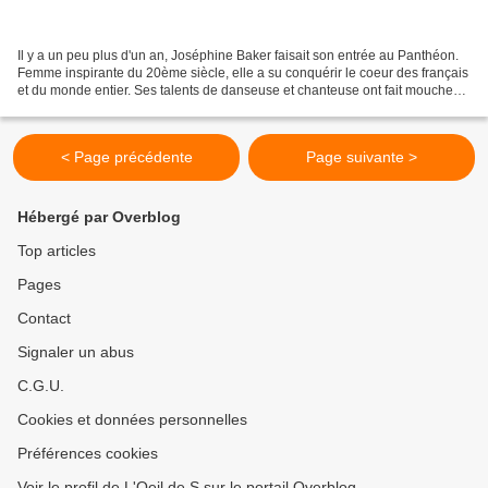
Il y a un peu plus d'un an, Joséphine Baker faisait son entrée au Panthéon.
Femme inspirante du 20ème siècle, elle a su conquérir le coeur des français
et du monde entier. Ses talents de danseuse et chanteuse ont fait mouche
durant les années folles mais...
< Page précédente
Page suivante >
Hébergé par Overblog
Top articles
Pages
Contact
Signaler un abus
C.G.U.
Cookies et données personnelles
Préférences cookies
Voir le profil de L'Oeil de S sur le portail Overblog