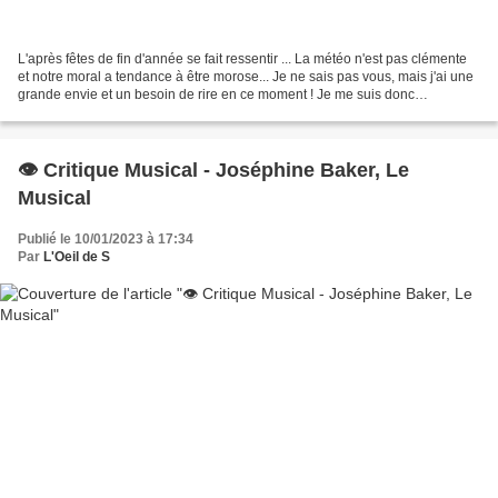
L'après fêtes de fin d'année se fait ressentir ... La météo n'est pas clémente
et notre moral a tendance à être morose... Je ne sais pas vous, mais j'ai une
grande envie et un besoin de rire en ce moment ! Je me suis donc
empressée de partir à la recherche...
👁️ Critique Musical - Joséphine Baker, Le
Musical
Publié le 10/01/2023 à 17:34
Par
L'Oeil de S