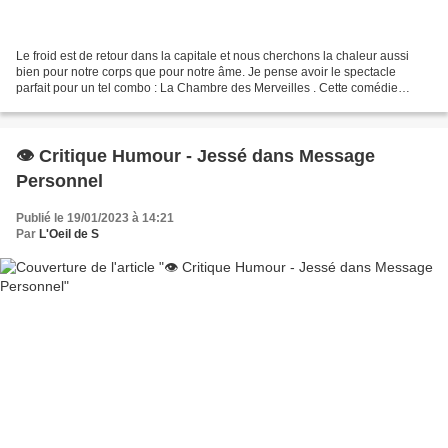
Le froid est de retour dans la capitale et nous cherchons la chaleur aussi
bien pour notre corps que pour notre âme. Je pense avoir le spectacle
parfait pour un tel combo : La Chambre des Merveilles . Cette comédie
dramatique est l'adaptation du Best-seller...
👁️ Critique Humour - Jessé dans Message
Personnel
Publié le 19/01/2023 à 14:21
Par
L'Oeil de S