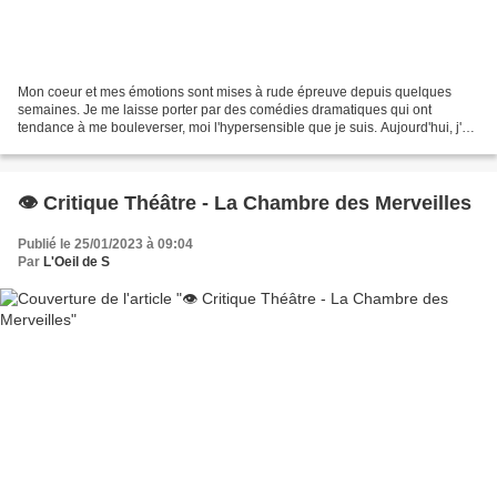
Mon coeur et mes émotions sont mises à rude épreuve depuis quelques
semaines. Je me laisse porter par des comédies dramatiques qui ont
tendance à me bouleverser, moi l'hypersensible que je suis. Aujourd'hui, j'ai
donc envie de vous parler d'une petite...
👁️ Critique Théâtre - La Chambre des Merveilles
Publié le 25/01/2023 à 09:04
Par
L'Oeil de S