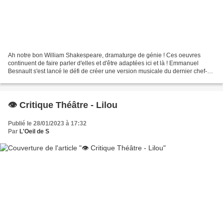
Ah notre bon William Shakespeare, dramaturge de génie ! Ces oeuvres
continuent de faire parler d'elles et d'être adaptées ici et là ! Emmanuel
Besnault s'est lancé le défi de créer une version musicale du dernier chef-
d'oeuvre de Shakespeare : "La tempête"...
👁️ Critique Théâtre - Lilou
Publié le 28/01/2023 à 17:32
Par
L'Oeil de S