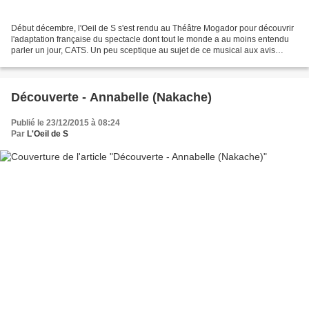
Début décembre, l'Oeil de S s'est rendu au Théâtre Mogador pour découvrir
l'adaptation française du spectacle dont tout le monde a au moins entendu
parler un jour, CATS. Un peu sceptique au sujet de ce musical aux avis
partagés et surtout très ancien,...
Découverte - Annabelle (Nakache)
Publié le 23/12/2015 à 08:24
Par
L'Oeil de S