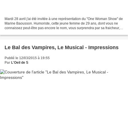
Mardi 28 avril j'ai été invitée à une représentation du "One Woman Show" de
Marine Baousson. Humoriste, cette jeune femme de 29 ans, dont vous ne
connaissez peut-être pas encore le nom, vous surprendra par sa fraicheur,
son humour et sa simplicité ! C'est...
Le Bal des Vampires, Le Musical - Impressions
Publié le 12/03/2015 à 19:55
Par
L'Oeil de S