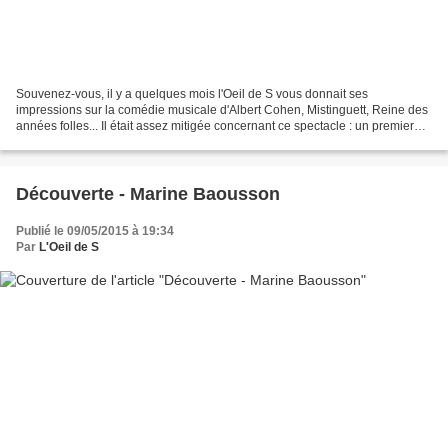
Souvenez-vous, il y a quelques mois l'Oeil de S vous donnait ses
impressions sur la comédie musicale d'Albert Cohen, Mistinguett, Reine des
années folles... Il était assez mitigée concernant ce spectacle : un premier
acte plutôt sombre et long et un deuxième...
Découverte - Marine Baousson
Publié le 09/05/2015 à 19:34
Par
L'Oeil de S