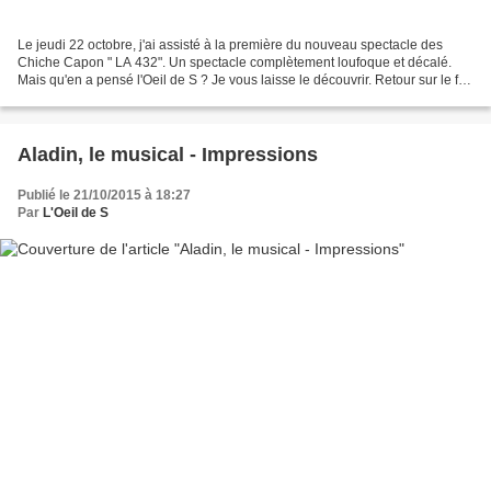
Le jeudi 22 octobre, j'ai assisté à la première du nouveau spectacle des
Chiche Capon " LA 432". Un spectacle complètement loufoque et décalé.
Mais qu'en a pensé l'Oeil de S ? Je vous laisse le découvrir. Retour sur le fil
rouge de "LA 432" Clowns sous...
Aladin, le musical - Impressions
Publié le 21/10/2015 à 18:27
Par
L'Oeil de S