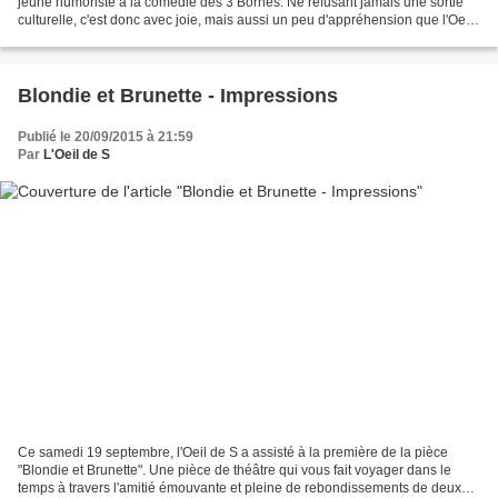
jeune humoriste à la comédie des 3 Bornes. Ne refusant jamais une sortie
culturelle, c'est donc avec joie, mais aussi un peu d'appréhension que l'Oeil
de S se rend à ce show. Installé...
Blondie et Brunette - Impressions
Publié le 20/09/2015 à 21:59
Par
L'Oeil de S
Ce samedi 19 septembre, l'Oeil de S a assisté à la première de la pièce
"Blondie et Brunette". Une pièce de théâtre qui vous fait voyager dans le
temps à travers l'amitié émouvante et pleine de rebondissements de deux